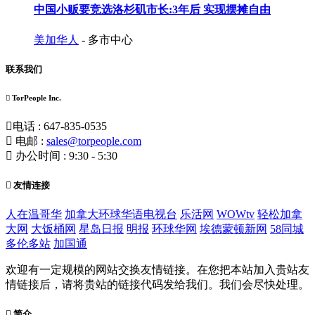
中国小贩要竞选洛杉矶市长:3年后 实现摆摊自由
美加华人
- 多市中心
联系我们
TorPeople Inc.
电话 : 647-835-0535
电邮 :
sales@torpeople.com
办公时间 : 9:30 - 5:30
友情连接
人在温哥华
加拿大环球华语电视台
乐活网
WOWtv
轻松加拿
大网
大饭桶网
星岛日报
明报
环球华网
埃德蒙顿新网
58同城
多伦多站
加国通
欢迎有一定规模的网站交换友情链接。在您把本站加入贵站友
情链接后，请将贵站的链接代码发给我们。我们会尽快处理。
简介