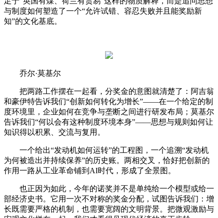
足于“英国有煤、荷兰有贸易”这样的物质解释，而是追问思想
与制度如何塑造了一个“允许试错、容忍失败并且能奖励新
知”的文化基底。
乔尔·莫基尔
把两路工作摆在一起看，分奖金的意图就清楚了：阿吉翁
和豪伊特告诉我们“创新如何转化为增长”——在一个给定的制
度环境里，企业如何在竞争与垄断之间进行研发布局；莫基尔
告诉我们“何以会有这种制度环境本身”——思想与规则如何让
知识得以积累、交流与复用。
一个给出“发动机如何运转”的工程图，一个追溯“发动机
为何被造出并持续保养”的历史账。两相交叉，恰好把创新的
作用一路从工业革命铺到AI时代，形成了全景图。
也正因为如此，今年的诺奖并不是单纯给一个模型或给一
部经济史书。它用一次不对称的奖金分配，试图告诉我们：增
长既需要严格的机制，也需要宽阔的文明背景。把微观激励与