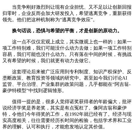
当竞争刚好激烈到让现有企业担忧、又不足以让创新回报
归零时，企业反而会加大研发投入，希望逃离竞争，重新获得
领先。他们把这种机制称为“逃离竞争效应”。
换句话说，恐惧与希望的平衡，才是创新的原动力。
这一点不仅仅宏观上成立，其实微观上也一样的：如果一
项工作特别难，我们可能没什么动力去做；如果一项工作特别
容易，我们可能也没什么动力。只有落在中间的时候，有挑战
又有希望的时候，我们就更有动力去做它。
这套理论后来被广泛应用到专利制度、知识产权保护、反
垄断政策、教育投资等领域的研究中。甚至如今我们讨论AI
监管、平台治理、产业集群的政策问题，几乎都能在“阿吉翁-
豪伊特模型”中找到逻辑雏形。
值得一提的是，很多人觉得诺奖获得者的年龄偏大，批评
说经济学奖是养老奖，其实是有点冤枉了。像阿吉翁和豪伊
特，令他们今年得奖的工作，在1992年就已经有了。经济与现
实高度相关，往往需要经历长时间的检验，包括学术界和工业
界的理解、认可和执行，才能愈发地认定其价值。