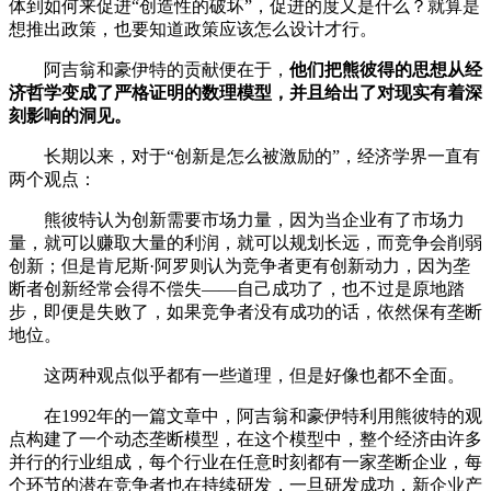
体到如何来促进“创造性的破坏”，促进的度又是什么？就算是
想推出政策，也要知道政策应该怎么设计才行。
阿吉翁和豪伊特的贡献便在于，
他们把熊彼得的思想从经
济哲学变成了严格证明的数理模型，并且给出了对现实有着深
刻影响的洞见。
长期以来，对于“创新是怎么被激励的”，经济学界一直有
两个观点：
熊彼特认为创新需要市场力量，因为当企业有了市场力
量，就可以赚取大量的利润，就可以规划长远，而竞争会削弱
创新；但是肯尼斯·阿罗则认为竞争者更有创新动力，因为垄
断者创新经常会得不偿失——自己成功了，也不过是原地踏
步，即便是失败了，如果竞争者没有成功的话，依然保有垄断
地位。
这两种观点似乎都有一些道理，但是好像也都不全面。
在1992年的一篇文章中，阿吉翁和豪伊特利用熊彼特的观
点构建了一个动态垄断模型，在这个模型中，整个经济由许多
并行的行业组成，每个行业在任意时刻都有一家垄断企业，每
个环节的潜在竞争者也在持续研发，一旦研发成功，新企业产