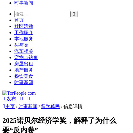
时事新闻
首页
社区活动
工作职介
本地服务
买与卖
汽车相关
宠物与钓鱼
房屋出租
地产服务
餐饮美食
时事新闻
发布
主页
/
时事新闻
/
留学移民
/ 信息详情
2025诺贝尔经济学奖，解释了为什么
要“反内卷”