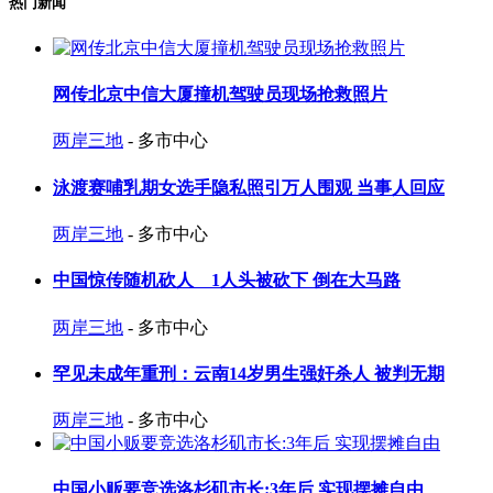
热门新闻
网传北京中信大厦撞机驾驶员现场抢救照片
两岸三地
- 多市中心
泳渡赛哺乳期女选手隐私照引万人围观 当事人回应
两岸三地
- 多市中心
中国惊传随机砍人 1人头被砍下 倒在大马路
两岸三地
- 多市中心
罕见未成年重刑：云南14岁男生强奸杀人 被判无期
两岸三地
- 多市中心
中国小贩要竞选洛杉矶市长:3年后 实现摆摊自由