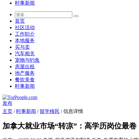
时事新闻
首页
社区活动
工作职介
本地服务
买与卖
汽车相关
宠物与钓鱼
房屋出租
地产服务
餐饮美食
时事新闻
发布
主页
/
时事新闻
/
留学移民
/ 信息详情
加拿大就业市场“转凉”：高学历岗位最卷