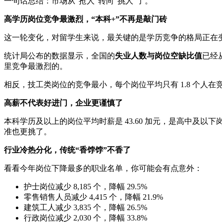
一句话总结：市场从“抢人”转向“挑人”了。
高学历岗位竞争最激烈，“本科+”不再是敲门砖
这一轮变化，对留学生来说，最关键的是学历竞争的格局正在
统计局公布的数据显示，全国的
失业人数与岗位空缺比值
已经
里竞争最激烈的。
相反，技工类岗位的竞争最小，每个岗位平均只有 1.8 个
高薪不代表好进门，企业更谨慎了
本科学历及以上的岗位平均时薪是 43.60 加元，是高中
准也更挑了。
行业冷热分化，传统“香饽饽”不香了
看看今年岗位下降最多的职业名单，你可能会有点意外：
护士岗位减少 8,185 个，降幅 29.5%
零售销售人员减少 4,415 个，降幅 21.9%
建筑工人减少 3,835 个，降幅 26.5%
行政岗位减少 2,030 个，降幅 33.8%