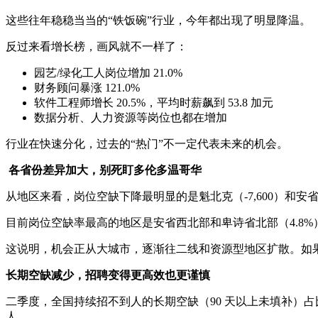
这些往年稳稳当当的“铁饭碗”行业，今年都出现了明显降温。
反过来看增长榜，画风就不一样了：
园艺/绿化工人岗位增加 21.0%
财务顾问暴涨 121.0%
软件工程师增长 20.5%，平均时薪飙到 53.8 加元
数据分析、人力资源等岗位也都在增加
行业在快速分化，过去的“热门”不一定代表未来的机会。
各省份差异加大，别死盯多伦多温哥华
从地区来看，岗位空缺下降最明显的是魁北克（-7,600）和安省
目前岗位空缺率最高的地区是安省西北部和卑诗省北部（4.8%）
这说明，机会正从大城市，逐渐往二线和资源型地区扩散。如
长期空缺减少，招聘变得更高效也更谨慎
二季度，全国持续招不到人的长期空缺（90 天以上未填补）占比
人。