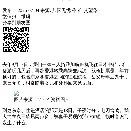
发布：
2026-07-04
来源:
加国无忧
作者:
艾望华
微信扫二维码
分享到朋友圈
去年9月17日，我们一家三人搭乘加航班机飞往日本中转，准
备游玩几天后，再赴香港转乘高铁去武汉。双程机票是半年前
预订的，包含东京和香港之间的往返航程。岳父母年近九十，
来日无多，时常盼着女儿和外孙回来见见面。
图片来源：51.CA 资料图片
到达东京、住进酒店的那天是18日。子夜时分，电闪雷鸣。我
大约在次日凌晨两点多，被妻子嘤嘤的哭声惊醒，顿时意识到
发生了什么。