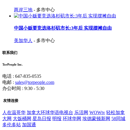
两岸三地
- 多市中心
中国小贩要竞选洛杉矶市长:3年后 实现摆摊自由
美加华人
- 多市中心
联系我们
TorPeople Inc.
电话 : 647-835-0535
电邮 :
sales@torpeople.com
办公时间 : 9:30 - 5:30
友情连接
人在温哥华
加拿大环球华语电视台
乐活网
WOWtv
轻松加拿
大网
大饭桶网
星岛日报
明报
环球华网
埃德蒙顿新网
58同城
多伦多站
加国通