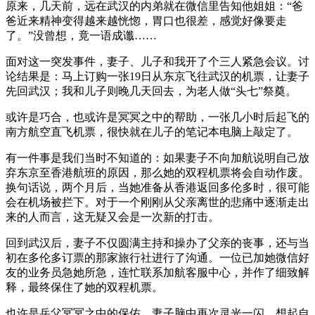
原来，几天前，远在武汉的内弟就在微信里告知他姐姐：“爸
爸近来精神变得越来越恍惚，胃口也很差，感觉好像要走
了。”没曾想，竟一语成谶……
面对这一突发事件，妻子、儿子和我开了个三人紧急会议。讨
论结果是：马上订购一张19日从东京飞往武汉的机票，让妻子
先回武汉；我和儿子则晚几天回去，为老人做“头七”祭奠。
或许是巧合，也或许是冥冥之中的帮助，一张几小时后起飞的
南方航空直飞机票，很快就在儿子的笔记本电脑上敲定了。
有一件事是我们当时不知道的：如果妻子不向加航说明自己放
弃东京至香港航班的原因，那么她的双程机票将会自动作废。
换句话说，两个月后，当她准备从香港返回多伦多时，很可能
会在机场被拦下。对于一个刚刚从父亲离世的悲痛中逐渐走出
来的人而言，这无疑又会是一次新的打击。
回到武汉后，妻子不仅圆满主持和操办了父亲的丧事，还与当
初在多伦多订票的那家旅行社进行了沟通。一位已加她微信好
友的业务员急她所急，连忙联系加航客服中心，并作了细致解
释，最终保住了她的双程机票。
也许是岳父冥冥之中的保佑，妻子脑中再次灵光一闪，想起自