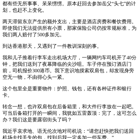
都有些无所事事、呆呆愣愣。原本赶回去参加岳父“头七”的计
划，也赶不上变化。
两天滞留东京产生的额外支出，主要是酒店房费和餐饮费用。
即使我们无法提供所有小票，那家保险公司仍按常规标准，为
我们两人赔付了500多加元。
到达香港那天，又遇到了一件教训深刻的事。
我和儿子推着行李车走出机场大厅，一辆网约车司机开了40分
钟，把我们送到了夜幕降临的尖沙咀。车子停在预订酒店门
前，司机报价300港币。我下意识地摸索双肩包，却发现身旁
空无一物，不由得心头一紧。
这个包里全是重要物件：护照、钱包，还有各种证件和银行
卡。
转念一想，也许双肩包在后备箱里，和大件行李放在一起吧。
可当后备箱打开的一瞬间，我犹如五雷轰顶：完了，这可怎么
办？我们这是要露宿街头了吗？
我近乎哀求地、语无伦次地对司机说：“请您赶快把我们送回
机场去找丢失的包，找到后我一定多加一些车费。”