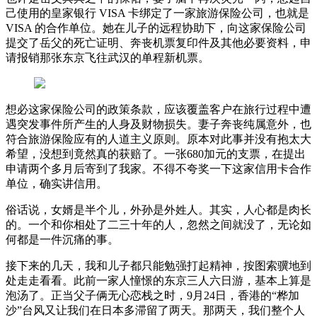
己使用的皇家银行 VISA 卡绑定了一家旅游保险公司，也就是
VISA 的合作单位。她在儿子的远程协助下，向这家保险公司
提交了岳父的死亡证明、奔丧机票复印件及其他必要资料，申
请报销那张东京飞往武汉的单程新机票。
想必这家保险公司的政策条款，应该覆盖客户在旅行过程中遭
遇突发事件所产生的人身及财物损失。妻子奔丧纯属意外，也
符合旅游保险应有的人道主义原则。原本对此事并没有抱太大
希望，没想到竟然真的获赔了。一张680加元的支票，在提出
申请两个多月后寄到了我家。不得不夸奖一下这家信用卡合作
单位，确实讲信用。
俗话说，女婿是半个儿，外孙是外姓人。其实，人心都是肉长
的。一个和你相处了二三十年的人，忽然之间就没了，无论如
何都是一件沉痛的事。
接下来的几天，我和儿子都只能勉强打起精神，按图索骥地到
处走走看看。此前一家人憧憬的东京三人六日游，基本上算是
泡汤了。正当父子俩无心恋栈之时，9月24日，香港的“桦加
沙”台风又让我们在日本多滞留了两天。那两天，我们整个人