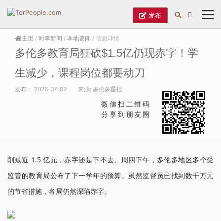
发布
主页
/
时事新闻
/
本地要闻
/ 信息详情
多伦多教育局狂砍$1.5亿仍现赤字！学
生减少，课程岗位都要动刀
发布：
2026-07-02
来源:
多伦多星报
微信扫二维码
分享到朋友圈
削减近 1.5 亿元，赤字还是下不去。周四下午，多伦多地区多个受
监管的教育局公布了下一学年的预算。虽然监督员已找到数千万元
的节省措施，各局仍然深陷赤字。