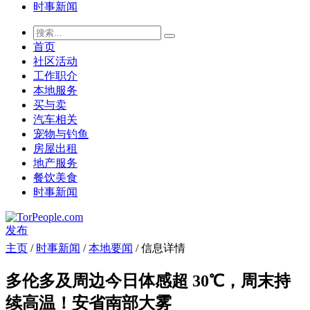
时事新闻
首页
社区活动
工作职介
本地服务
买与卖
汽车相关
宠物与钓鱼
房屋出租
地产服务
餐饮美食
时事新闻
发布
主页
/
时事新闻
/
本地要闻
/ 信息详情
多伦多及周边今日体感超 30℃，周末持
续高温！安省南部大雾