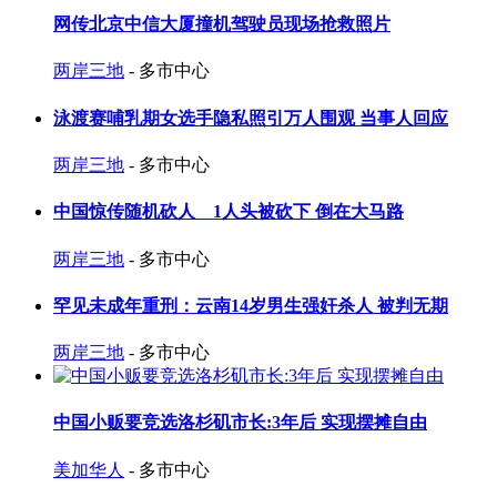
网传北京中信大厦撞机驾驶员现场抢救照片
两岸三地
- 多市中心
泳渡赛哺乳期女选手隐私照引万人围观 当事人回应
两岸三地
- 多市中心
中国惊传随机砍人 1人头被砍下 倒在大马路
两岸三地
- 多市中心
罕见未成年重刑：云南14岁男生强奸杀人 被判无期
两岸三地
- 多市中心
中国小贩要竞选洛杉矶市长:3年后 实现摆摊自由
美加华人
- 多市中心