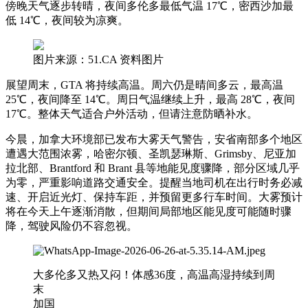
傍晚天气逐步转晴，夜间多伦多最低气温 17℃，密西沙加最
低 14℃，夜间较为凉爽。
图片来源：51.CA 资料图片
展望周末，GTA 将持续高温。周六仍是晴间多云，最高温
25℃，夜间降至 14℃。周日气温继续上升，最高 28℃，夜间
17℃。整体天气适合户外活动，但请注意防晒补水。
今晨，加拿大环境部已发布大雾天气警告，安省南部多个地区
遭遇大范围浓雾，哈密尔顿、圣凯瑟琳斯、Grimsby、尼亚加
拉北部、Brantford 和 Brant 县等地能见度骤降，部分区域几乎
为零，严重影响道路交通安全。提醒当地司机在出行时务必减
速、开启近光灯、保持车距，并预留更多行车时间。大雾预计
将在今天上午逐渐消散，但期间局部地区能见度可能随时骤
降，驾驶风险仍不容忽视。
大多伦多又热又闷！体感36度，高温高湿持续到周
末
加国