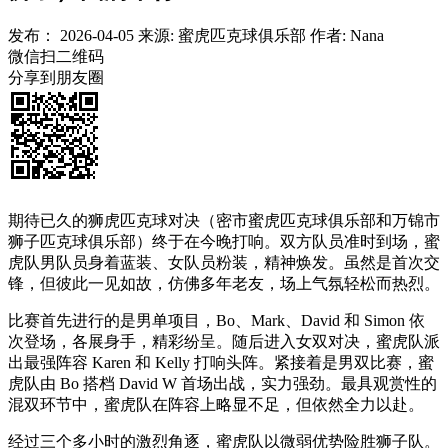
发布：
2026-04-05
来源:
蜜虎匹克球俱乐部
作者:
Nana
微信扫二维码
分享到朋友圈
期待已久的狮虎匹克球对决（密市蜜虎匹克球俱乐部和万锦市
狮子匹克球俱乐部）终于在今晚打响。双方队员准时到场，蜜
虎队男队员身着蓝装、女队员粉装，精神焕发。虽然是首次交
锋，但彼此一见如故，仿佛多年老友，场上气氛轻松而热烈。
比赛首先进行的是男单项目，Bo、Mark、David 和 Simon 依
次登场，各展身手，精彩纷呈。随后进入女双对决，蜜虎队派
出最强阵容 Karen 和 Kelly 打响头阵。紧接着是男双比赛，蜜
虎队由 Bo 搭档 David W 首场出战，实力强劲。最具观赏性的
混双环节中，蜜虎队在阵容上略显不足，但依然全力以赴。
经过三个多小时的激烈角逐，蜜虎队以微弱优势险胜狮子队。