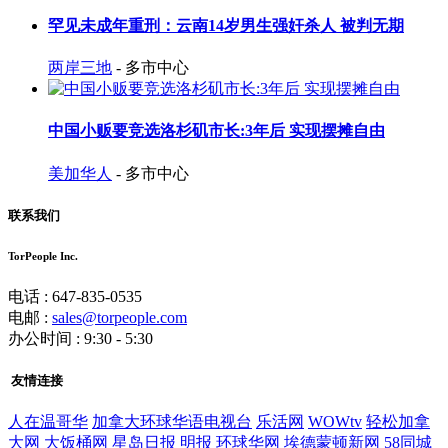
罕见未成年重刑：云南14岁男生强奸杀人 被判无期
两岸三地
- 多市中心
中国小贩要竞选洛杉矶市长:3年后 实现摆摊自由
美加华人
- 多市中心
联系我们
TorPeople Inc.
电话 : 647-835-0535
电邮 :
sales@torpeople.com
办公时间 : 9:30 - 5:30
友情连接
人在温哥华
加拿大环球华语电视台
乐活网
WOWtv
轻松加拿
大网
大饭桶网
星岛日报
明报
环球华网
埃德蒙顿新网
58同城