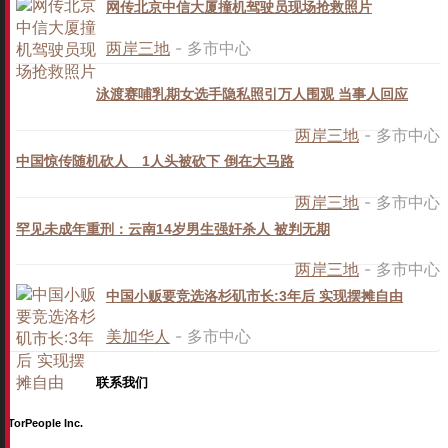
网传北京中信大厦撞机驾驶员现场抢救照片
两岸三地
- 多市中心
泳渡赛哺乳期女选手隐私照引万人围观 当事人回应
两岸三地
- 多市中心
中国惊传随机砍人 1人头被砍下 倒在大马路
两岸三地
- 多市中心
罕见未成年重刑：云南14岁男生强奸杀人 被判无期
两岸三地
- 多市中心
中国小贩要竞选洛杉矶市长:3年后 实现摆摊自由
美加华人
- 多市中心
联系我们
TorPeople Inc.