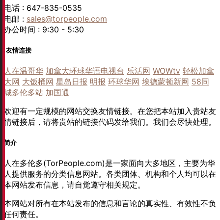
电话 : 647-835-0535
电邮 :
sales@torpeople.com
办公时间 : 9:30 - 5:30
友情连接
人在温哥华
加拿大环球华语电视台
乐活网
WOWtv
轻松加拿
大网
大饭桶网
星岛日报
明报
环球华网
埃德蒙顿新网
58同
城多伦多站
加国通
欢迎有一定规模的网站交换友情链接。在您把本站加入贵站友
情链接后，请将贵站的链接代码发给我们。我们会尽快处理。
简介
人在多伦多(TorPeople.com)是一家面向大多地区，主要为华
人提供服务的分类信息网站。各类团体、机构和个人均可以在
本网站发布信息，请自觉遵守相关规定。
本网站对所有在本站发布的信息和言论的真实性、有效性不负
任何责任。