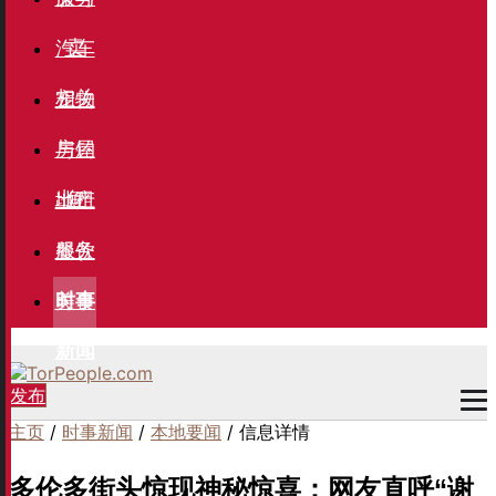
卖
汽车
相关
宠物
与钓
房屋
鱼
出租
地产
服务
餐饮
美食
时事
新闻
发布
主页
/
时事新闻
/
本地要闻
/ 信息详情
多伦多街头惊现神秘惊喜：网友直呼“谢