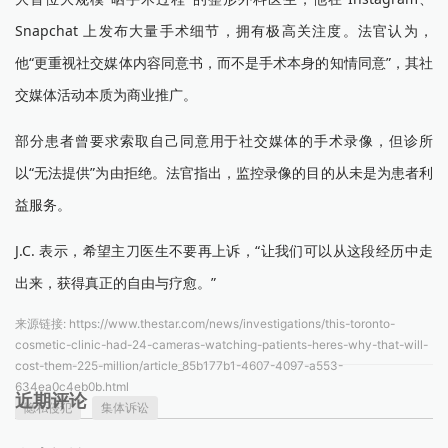
Snapchat 上发布大量手术细节，拥有极高关注度。法官认为，
他“更重视社交媒体内容同意书，而不是手术本身的知情同意”，其社
交媒体活动本质为商业推广。
部分患者曾要求索取自己同意用于社交媒体的手术录像，但诊所
以“无法提供”为由拒绝。法官指出，监控录像的目的从未是为患者利
益服务。
J.C. 表示，希望主刀医生不要再上诉，“让我们可以从这段经历中走
出来，获得真正的自由与疗愈。”
来源链接:
https://www.thestar.com/news/investigations/this-toronto-
cosmetic-clinic-had-24-cameras-watching-patients-heres-why-that-will-
cost-them-225-million/article_85b177b1-4607-4097-a553-
634ea0c4eb0b.html
近期评论
隐私侵犯
集体诉讼