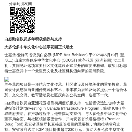
分享到朋友圈
白必勤省议员多年积极倡议与支持
大多伦多中华文化中心兰亭花园正式动土
士嘉堡-爱静阁省议员白必勤 (MPP Aris Babikian) 于2026年5月19日 (星
期二) 出席大多伦多中华文化中心 (CCCGT) 兰亭花园 (亚洲花园) 动土典
礼，共同见证这项重要社区文化建设正式展开的重要里程碑。该项目标志
着士嘉堡其中一个最重要文化及社区机构迈向新的发展阶段。
兰亭花园项目是一项结合文化传承、社区建设及环境美化的重要投资。花
园设计灵感源自亚洲传统园林艺术，未来将为居民及访客提供一个适合休
憩、文化交流、教育活动及社区庆典的公共空间，造福下一代。
白必勤省议员自亚洲花园项目初期便积极支持，包括倡议透过“加拿大基
建投资计划”(Investing in Canada Infrastructure Program，简称 ICIP) 争
取政府资助。在推动过程中，他曾撰写支持信、与大多伦多中华文化中心
董事局会面、与社区领袖紧密合作，并向安省省长道格福特 (Premier
Doug Ford) 及安省基建厅长直接反映项目的重要性，协助推动省府支
持。安省政府透过 ICIP 项目提供超过230万元，资助大多伦多中华文化