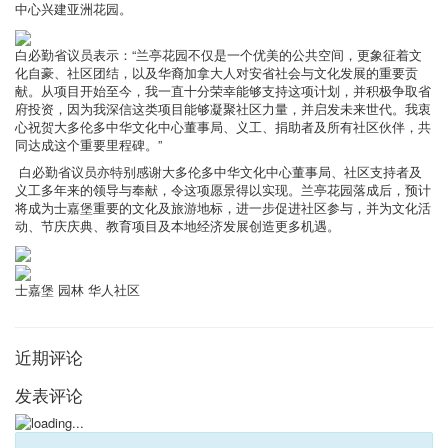
中心兴建亚洲花园。
白必勤省议员表示：“兰亭花园不仅是一个优美的公共空间，更象征着文
化自豪、社区团结，以及华裔加拿大人对安省社会与文化发展的重要贡
献。从项目开始至今，我一直十分荣幸能够支持这项计划，并积极争取省
府投资，因为我深信这类项目能够凝聚社区力量，并启发未来世代。我衷
心祝贺大多伦多中华文化中心董事局、义工、捐助者及所有社区伙伴，共
同达成这个重要里程碑。”
白必勤省议员亦特别感谢大多伦多中华文化中心董事局、社区支持者及
义工多年来的领导与奉献，令这项愿景得以实现。兰亭花园落成后，预计
将成为士嘉堡重要的文化及旅游地标，进一步促进社区参与，并为文化活
动、节庆庆典、教育项目及本地经济发展创造更多机遇。
士嘉堡
园林
华人社区
近期评论
发表评论