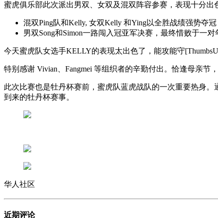
蜜虎俱乐部此次派出男双、女双及混双阵容参赛，表现十分出
混双Ping队和Kelly, 女双Kelly 和Ying以全胜战绩强势夺
男双Song和Simon一路闯入冠亚军决赛，最终惜败于一
今天蜜虎队女选手KELLY的表现太出色了，能攻能守[Thumbs
特别感谢 Vivian、Fangmei 等组织者的辛勤付出。恰
此次比赛也是牡丹杯赛前，蜜虎队蓝虎战队的一次重要热身。
到来的牡丹杯赛事。
华人社区
近期评论