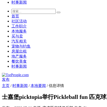
时事新闻
首页
社区活动
工作职介
本地服务
买与卖
汽车相关
宠物与钓鱼
房屋出租
地产服务
餐饮美食
时事新闻
发布
主页
/
时事新闻
/
本地要闻
/ 信息详情
士嘉堡picktopia举行Pickleball fun 