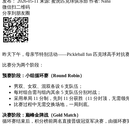
发布：
2026-05-11
来源:
蜜虎匹克球俱乐部
作者:
Nana
微信扫二维码
分享到朋友圈
昨天下午，母亲节特别活动——Pickleball fun 匹克球高手对抗
比赛分为两个阶段：
预赛阶段：小组循环赛（Round Robin）
男双、女双、混双各设 6 支队伍；
每对组合需与组内其余 5 支队伍分别对战；
采用单局 11 分制，先到 11 分获胜（11 分封顶，无需领先
比赛过程中无需交换场地，一局到底。
决赛阶段：巅峰金牌战（Gold Match）
循环赛结束后，积分榜前两名直接晋级冠亚军决赛，由循环赛