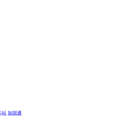
多站
加国通