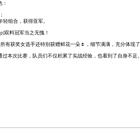
色：
冠；
对年轻组合，获得亚军。
Up]双料冠军当之无愧！
逢母亲节，所有获奖女选手还特别获赠鲜花一朵🌷，细节满满，充分体
通过本次比赛，队员们不仅积累了实战经验，也看到了自身不足