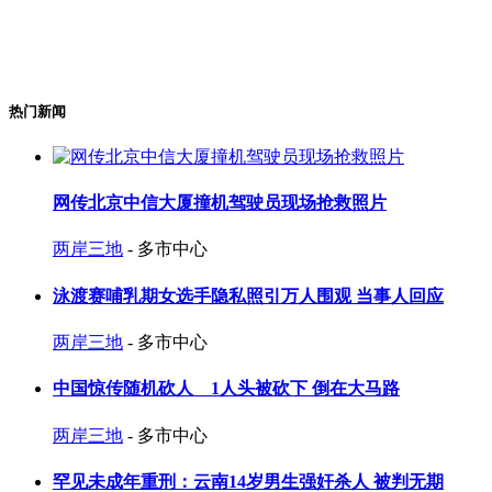
热门新闻
网传北京中信大厦撞机驾驶员现场抢救照片
两岸三地
- 多市中心
泳渡赛哺乳期女选手隐私照引万人围观 当事人回应
两岸三地
- 多市中心
中国惊传随机砍人 1人头被砍下 倒在大马路
两岸三地
- 多市中心
罕见未成年重刑：云南14岁男生强奸杀人 被判无期