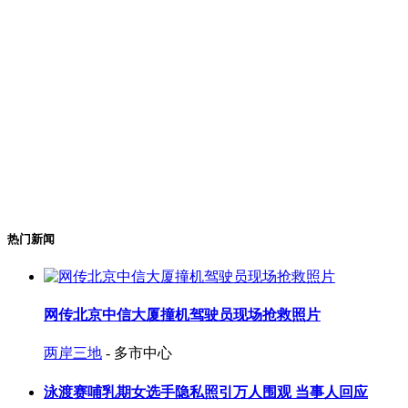
热门新闻
网传北京中信大厦撞机驾驶员现场抢救照片
两岸三地
- 多市中心
泳渡赛哺乳期女选手隐私照引万人围观 当事人回应