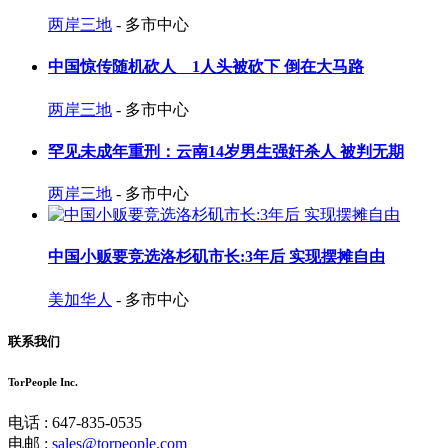
两岸三地
- 多市中心
中国惊传随机砍人 1人头被砍下 倒在大马路
两岸三地
- 多市中心
罕见未成年重刑：云南14岁男生强奸杀人 被判无期
两岸三地
- 多市中心
中国小贩要竞选洛杉矶市长:3年后 实现摆摊自由
美加华人
- 多市中心
联系我们
TorPeople Inc.
电话 : 647-835-0535
电邮 :
sales@torpeople.com