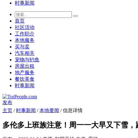
时事新闻
首页
社区活动
工作职介
本地服务
买与卖
汽车相关
宠物与钓鱼
房屋出租
地产服务
餐饮美食
时事新闻
发布
主页
/
时事新闻
/
本地要闻
/ 信息详情
多伦多上班族注意！周一一大早又下雪，