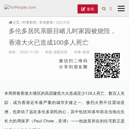
发布
主页
/
时事新闻
/
本地要闻
/ 信息详情
多伦多居民亲眼目睹儿时家园被烧毁，
香港大火已造成100多人死亡
发布：
2025-11-29
来源:
加国无忧
作者:
牧涛
微信扫二维码
分享到朋友圈
本周席卷香港大埔区的高层建筑大火造成至少128人死亡、数百人失
踪，成为香港近年最严重的城市灾难之一。惨烈火势不仅震动亚
洲，也牵动了远在多伦多居民的心，其中包括30多年前在当地出生
长大的周保罗（Paul Chow，音译）——他故居所在的住宅群正是