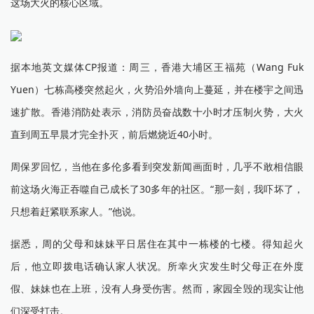
这场大火的核心区域。
据本地英文媒体CP报道：周三，香港大埔区王福苑（Wang Fuk
Yuen）七栋高楼突然起火，火势沿外墙向上蔓延，并在楼宇之间迅
速扩散。香港消防处表示，消防员奋战数十小时才压制火势，大火
直到周五早晨才完全扑灭，前后燃烧近40小时。
周保罗回忆，当他在多伦多看到突发新闻画面时，几乎不敢相信眼
前这场火海正吞噬自己成长了30多年的社区。“那一刻，我吓坏了，
只想着赶紧联系家人。”他说。
据悉，周的父母和妹妹平日居住在其中一栋楼的七楼。得知起火
后，他立即拨电话确认家人状况。所幸火灾发生时父母正在外度
假、妹妹也在上班，没有人身受伤害。然而，家园全毁的现实让他
们深受打击。