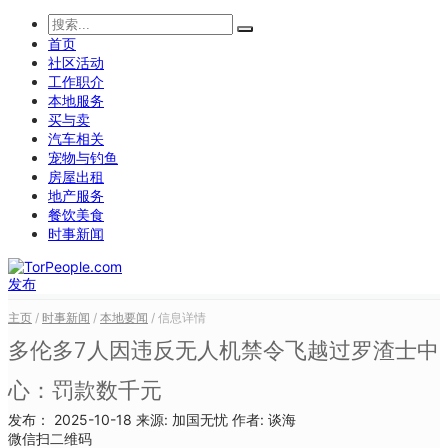
首页
社区活动
工作职介
本地服务
买与卖
汽车相关
宠物与钓鱼
房屋出租
地产服务
餐饮美食
时事新闻
发布
主页
/
时事新闻
/
本地要闻
/ 信息详情
多伦多7人因违反无人机禁令飞越过罗渣士中
心：罚款数千元
发布：
2025-10-18
来源:
加国无忧
作者:
谈海
微信扫二维码