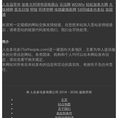
人在温哥华
加拿大环球华语电视台
乐活网
WOWtv
轻松加拿大网
大
饭桶网
星岛日报
明报
环球华网
埃德蒙顿新网
58同城多伦多站
加国
通
欢迎有一定规模的网站交换友情链接。在您把本站加入贵站友情链接
后，请将贵站的链接代码发给我们。我们会尽快处理。
简介
人在多伦多(TorPeople.com)是一家面向大多地区，主要为华人提供服
务的分类信息网站。各类团体、机构和个人均可以在本网站发布信
息，请自觉遵守相关规定。
本网站对所有在本站发布的信息和言论的真实性、有效性不负任何责
任。
© 人在多伦多有限公司 2014 - 2026, 版权所有
主页
站点地图
关于我们
条款和条件
友情连接申请