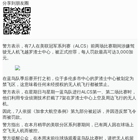
分享到朋友圈
警方表示，有7人在美联冠军系列赛（ALCS）前两场比赛期间涉嫌驾
驶无人机飞越罗渣士中心，被正式控罪，每人罚款最高可达3,000加
元。
在蓝鸟队季后赛开打之初，位于多伦多市中心的罗渣士中心被划定为
禁飞区，这意味着任何未经授权的无人机飞行都被禁止。
警方表示，在星期日与星期一蓝鸟队进行ALCS第一、第二场比赛时，
他们利用专业侦测技术拦截了7架在罗渣士中心上空及周边飞行的无人
机。
因此，7人依据《加拿大航空条例》第九部分被起诉，并因违反禁飞令
而被罚款。
警方指出，在本月稍早的美联分区系列赛期间，已有两人因在球场上
空飞无人机而被控。
警方提醒公众，在本周末前往球场观看蓝鸟队比赛时，请把无人机留