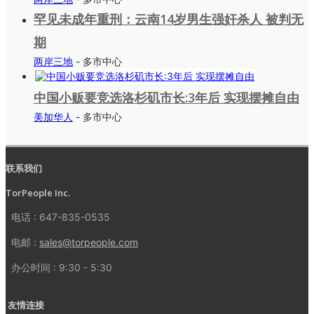
罕见未成年重刑：云南14岁男生强奸杀人 被判无
期
两岸三地
- 多市中心
中国小贩要竞选洛杉矶市长:3年后 实现摆摊自由
美加华人
- 多市中心
联系我们
TorPeople Inc.
电话 : 647-835-0535
电邮 :
sales@torpeople.com
办公时间 : 9:30 - 5:30
友情连接