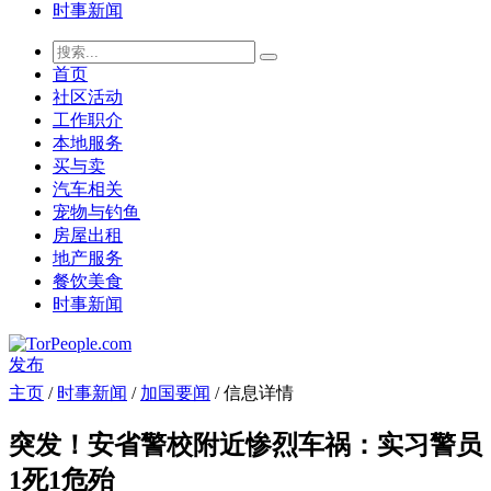
时事新闻
首页
社区活动
工作职介
本地服务
买与卖
汽车相关
宠物与钓鱼
房屋出租
地产服务
餐饮美食
时事新闻
发布
主页
/
时事新闻
/
加国要闻
/ 信息详情
突发！安省警校附近惨烈车祸：实习警员
1死1危殆