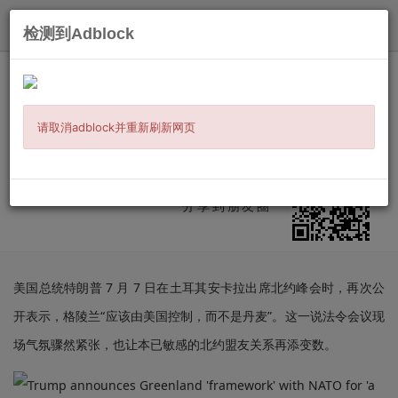
发布
检测到Adblock
主页
/
时事新闻
/
加国要闻
/ 信息详情
特朗普出席北约峰会再提“美国应掌控格
陵兰”，再度引发盟友紧张
请取消adblock并重新刷新网页
发布：
2026-07-07
来源:
globalnews.ca
微信扫二维码
分享到朋友圈
美国总统特朗普 7 月 7 日在土耳其安卡拉出席北约峰会时，再次公
开表示，格陵兰“应该由美国控制，而不是丹麦”。这一说法令会议现
场气氛骤然紧张，也让本已敏感的北约盟友关系再添变数。