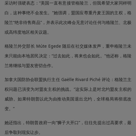
采访时强硬表态：“美国一直有意接管格陵兰，但我希望大家同样明
白，这种事绝不会发生。”她强调，盟国应尊重丹麦王国的主权，格
陵兰“绝非待售商品”，并表示此次峰会无意讨论任何与格陵兰、北极
或高纬度地区相关议题。
格陵兰外交部长 Múte Egede 随后在社交媒体发声，重申格陵兰未
来只能由本地居民决定：“过去如此，将来也会如此。”他还称，格陵
兰将继续与盟友密切合作。
加拿大国防协会联盟执行主任 Gaëlle Rivard Piché 评论：格陵兰主
权问题已演变为对盟友主权的挑战。“这实际上是对北约盟友主权的
威胁。如果特朗普以此为由推动美国退出北约，全球格局将彻底改
变。”
她还指出，特朗普政府一向“狮子大开口”，往往先提出过高要求，最
后争取到现实让步。