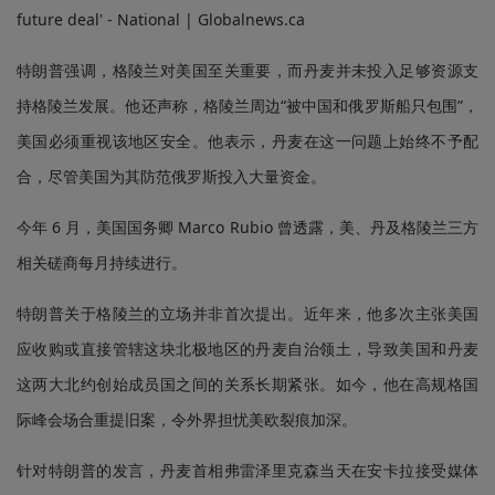
特朗普强调，格陵兰对美国至关重要，而丹麦并未投入足够资源支
持格陵兰发展。他还声称，格陵兰周边“被中国和俄罗斯船只包围”，
美国必须重视该地区安全。他表示，丹麦在这一问题上始终不予配
合，尽管美国为其防范俄罗斯投入大量资金。
今年 6 月，美国国务卿 Marco Rubio 曾透露，美、丹及格陵兰三方
相关磋商每月持续进行。
特朗普关于格陵兰的立场并非首次提出。近年来，他多次主张美国
应收购或直接管辖这块北极地区的丹麦自治领土，导致美国和丹麦
这两大北约创始成员国之间的关系长期紧张。如今，他在高规格国
际峰会场合重提旧案，令外界担忧美欧裂痕加深。
针对特朗普的发言，丹麦首相弗雷泽里克森当天在安卡拉接受媒体