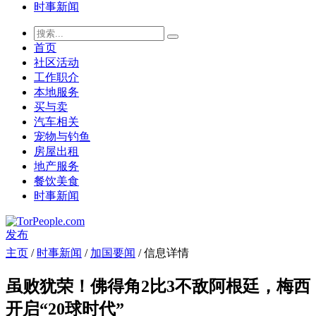
时事新闻
首页
社区活动
工作职介
本地服务
买与卖
汽车相关
宠物与钓鱼
房屋出租
地产服务
餐饮美食
时事新闻
发布
主页
/
时事新闻
/
加国要闻
/ 信息详情
虽败犹荣！佛得角2比3不敌阿根廷，梅西
开启“20球时代”