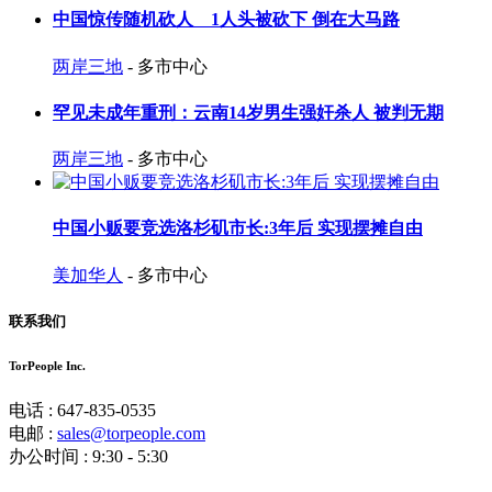
中国惊传随机砍人 1人头被砍下 倒在大马路
两岸三地
- 多市中心
罕见未成年重刑：云南14岁男生强奸杀人 被判无期
两岸三地
- 多市中心
中国小贩要竞选洛杉矶市长:3年后 实现摆摊自由
美加华人
- 多市中心
联系我们
TorPeople Inc.
电话 : 647-835-0535
电邮 :
sales@torpeople.com
办公时间 : 9:30 - 5:30