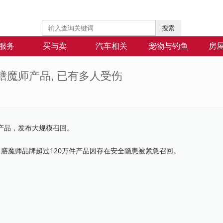
搜索
服务
买与卖
汽车相关
宠物与钓鱼
房
膳魔师产品, 已有多人受伤
温产品，发布大规模召回。
公告，膳魔师品牌超过120万件产品因存在安全隐患被紧急召回。