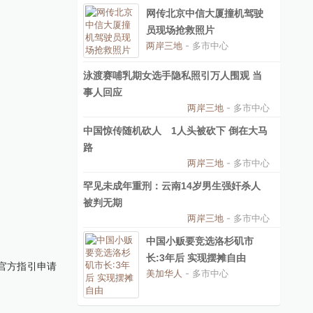
网传北京中信大厦撞机驾驶
员现场抢救照片
两岸三地
- 多市中心
泳渡赛哺乳期女选手隐私照引万人围观 当
事人回应
两岸三地
- 多市中心
中国惊传随机砍人 1人头被砍下 倒在大马
路
两岸三地
- 多市中心
罕见未成年重刑：云南14岁男生强奸杀人
被判无期
两岸三地
- 多市中心
中国小贩要竞选洛杉矶市
长:3年后 实现摆摊自由
照官方指引申请
美加华人
- 多市中心