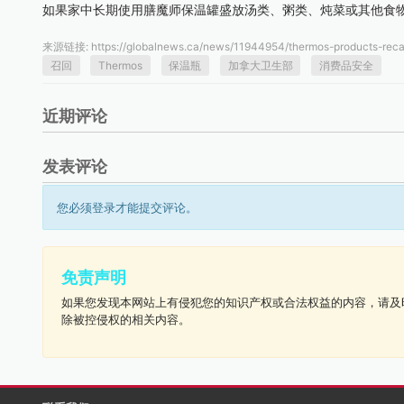
如果家中长期使用膳魔师保温罐盛放汤类、粥类、炖菜或其他食
来源链接:
https://globalnews.ca/news/11944954/thermos-products-reca
召回
Thermos
保温瓶
加拿大卫生部
消费品安全
近期评论
发表评论
您必须登录才能提交评论。
免责声明
如果您发现本网站上有侵犯您的知识产权或合法权益的内容，请及
除被控侵权的相关内容。