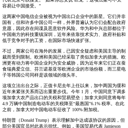
容易让中国接受。”
这两家中国电信企业被视为中国出口企业中的新星。它们并非
国有，但和许多中国公司一样，外界普遍认为它们会配合政府
意愿，因此存在间谍及恶意软件风险。华为和中兴总部都位于
中国南方的科技重镇深圳，近年来依靠技术实力、政府补贴和
低于竞争对手的工资，在国际市场快速扩张。
不过，两家公司在海外的发展，已因安全疑虑和美国主导的制
裁而受到限制。欧洲和美国已经采取了类似加拿大的措施。欧
洲更有动力将中国企业列为安全威胁，因为近年来它们正在蚕
食瑞典爱立信、芬兰诺基亚等欧洲企业的市场份额，而三星电
子等韩国公司同样是该领域的领头羊。
这项立法出台之际，正值卡尼去年上任以来，加中两国为缓和
近年来紧张关系而迈出重要步伐。今年 1 月，中国同意下调多
项加拿大农产品出口的关税和贸易壁垒；加拿大则同意将每年
4.9 万辆中国制造电动车的关税降至“最惠国”6.1% 税率。在此
之前，加拿大对中国电动车征收了 100% 附加税。
特朗普（Donald Trump）表示理解加中达成该协议的原因，但
部分美国官员对此表示担忧。例如，美国贸易代表 Jamieson