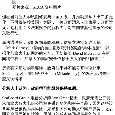
图片来源：51.CA 资料图片
但在当前渥太华试图修复与中国关系、并推动加拿大出口多元
化（不再仅依赖美国）之际，一位政府消息人士表示，政府暂
无计划利用 C-8 法案赋予的新权力，对中国或其他国家的公司
采取行动。
新法通过后，政府发布新闻稿称，这项立法将允许卡尼
（Mark Carney）领导的自由党政府开始实施“具体措施”，以
强化加拿大电信网络的安全。国防部长 David McGuinty 在新
闻稿中称：“加拿大的国家安全依赖于强大的网络防御。”
尽管强调新法的重要性，政府似乎并不愿公开讨论此事。
McGuinty 及工业部长乔美兰（Mélanie Joly）的发言人均未回
应采访请求。
分析人士认为，政府很可能继续保持低调。
SeaBoard Group 电信分析师 Iain Grant 指出，政府无需公开要
求加拿大各大电信公司避免采购华为和中兴产品，因为这些设
备本身已被视为高风险。如果相关公司购入中国产设备，之后
因安全原因被迫拆除，所付出的成本将远超最初的节省。