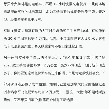
想买个负担得起的电动车，不用 12 小时慢慢充电就行。"此前本地
市场里能买到的纯电车型，多为高端特斯拉或部分欧美品牌，普及
型、经济型车型几乎没有。
有网友建议，预算有限的人可以考虑购买二手日产 Leaf。有些低配
版 2016 年旧车只需 1 万加元以内。不过随即也有人泼冷水：这类
老车电池衰减严重，冬天续航常常不够日常通勤所需。
另一位网友分享了自己的换车经历："我今年花 2 万加元买了辆
2023 款二手雪佛兰 Bolt，2 万公里，虽然不算便宜，但比新车便宜
多了。像比亚迪这种低价新车能进来的话，市场肯定很快就会变。"
部分讨论者还做了成本预测。如果比亚迪在加拿大的定价能接近澳
洲市场水平（低配新车约合 2 万加元），那么一大批"等不起特斯拉
降价、又不想买旧车"的刚需用户就有了新选择。