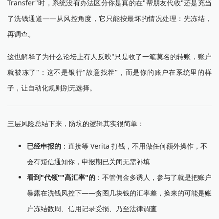
Transfer"时，系统没有办法区分你是真的在"帮朋友代收"还是充当
了洗钱通道——从风控角度，它只能按最坏的情况处理：先冻结，
再调查。
这也解释了为什么论坛上有人反映"只是收了一笔莫名的转账，账户
就被冻了"：这不是银行"故意找茬"，而是你的账户在系统里的样
子，让自动化规则别无选择。
三层风险总结下来，防坑的逻辑其实很简单：
已经申报的
：直接等 Verita 打钱，不用做任何额外操作，不
会有短信通知你，申报期已关闭无需补填
看到"代领""高汇率"的
：不管佣金多诱人，参与了就是把账户
暴露在洗钱风控下——贪图几块钱的汇率差，换来的可能是账
户冻结数周、信用记录受损、乃至法律调查