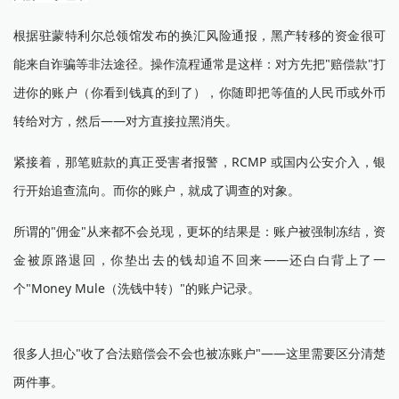
根据驻蒙特利尔总领馆发布的换汇风险通报，黑产转移的资金很可
能来自诈骗等非法途径。操作流程通常是这样：对方先把"赔偿款"打
进你的账户（你看到钱真的到了），你随即把等值的人民币或外币
转给对方，然后——对方直接拉黑消失。
紧接着，那笔赃款的真正受害者报警，RCMP 或国内公安介入，银
行开始追查流向。而你的账户，就成了调查的对象。
所谓的"佣金"从来都不会兑现，更坏的结果是：账户被强制冻结，资
金被原路退回，你垫出去的钱却追不回来——还白白背上了一
个"Money Mule（洗钱中转）"的账户记录。
很多人担心"收了合法赔偿会不会也被冻账户"——这里需要区分清楚
两件事。