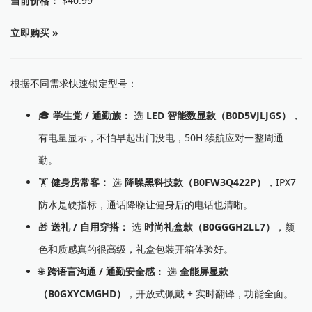
当前价格：
$40.99
立即购买 »
根据不同需求快速锁定型号：
🎓
学生党 / 通勤族：
选
LED 智能数显款（B0D5VJLJGS）
，
有电量显示，不怕早起出门没电，50H 续航应对一整周通
勤。
🏋️
健身房常客：
选
降噪黑科技款（B0FW3Q422P）
，IPX7
防水是硬指标，通话降噪让健身后的电话也清晰。
🎁
送礼 / 自用穿搭：
选
时尚礼盒款（B0GGGH2LL7）
，颜
色和质感真的很高级，礼盒包装开箱体验好。
🌐
跨语言沟通 / 通勤安全感：
选
全能屏显款
（B0GXYCMGHD）
，开放式佩戴 + 实时翻译，功能全面。