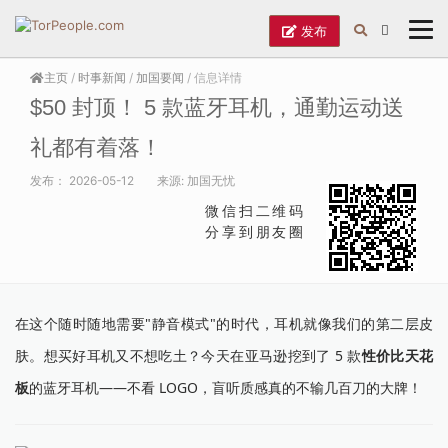
发布
主页
/
时事新闻
/
加国要闻
/ 信息详情
$50 封顶！ 5 款蓝牙耳机，通勤运动送
礼都有着落！
发布：
2026-05-12
来源:
加国无忧
微信扫二维码
分享到朋友圈
在这个随时随地需要"静音模式"的时代，耳机就像我们的第二层皮
肤。想买好耳机又不想吃土？今天在亚马逊挖到了 5 款
性价比天花
板
的蓝牙耳机——不看 LOGO，盲听质感真的不输几百刀的大牌！