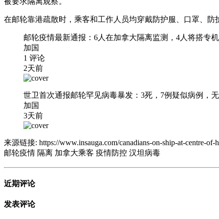
被要求隔离观察。
在邮轮靠港疏散时，乘客和工作人员均穿戴防护服、口罩、防
邮轮疫情最新通报：6人在加拿大隔离监测，4人将搭专
加国
1 评论
2天前
世卫首次通报邮轮罕见病毒暴发：3死，7例疑似病例，
加国
3天前
来源链接:
https://www.insauga.com/canadians-on-ship-at-centre-of-h
邮轮疫情
隔离
加拿大乘客
疫情防控
汉坦病毒
近期评论
发表评论