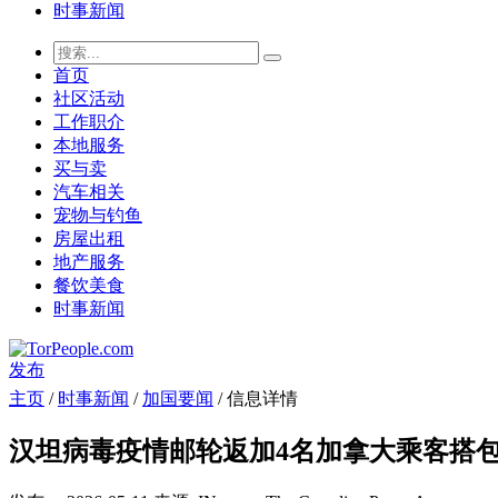
时事新闻
首页
社区活动
工作职介
本地服务
买与卖
汽车相关
宠物与钓鱼
房屋出租
地产服务
餐饮美食
时事新闻
发布
主页
/
时事新闻
/
加国要闻
/ 信息详情
汉坦病毒疫情邮轮返加4名加拿大乘客搭包