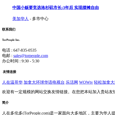
中国小贩要竞选洛杉矶市长:3年后 实现摆摊自由
美加华人
- 多市中心
联系我们
TorPeople Inc.
电话 : 647-835-0535
电邮 :
sales@torpeople.com
办公时间 : 9:30 - 5:30
友情连接
人在温哥华
加拿大环球华语电视台
乐活网
WOWtv
轻松加拿大
欢迎有一定规模的网站交换友情链接。在您把本站加入贵站友
简介
人在多伦多(TorPeople.com)是一家面向大多地区，