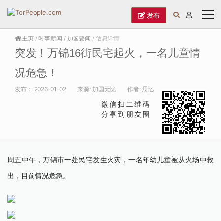
发布
主页
/
时事新闻
/
加国要闻
/ 信息详情
突发！万锦16街民宅起火，一名儿童情
况危急！
发布：
2026-01-02
来源:
加国无忧
作者:
思忆
微信扫二维码
分享到朋友圈
周五中午，万锦市一处民宅发生火灾，一名年幼儿童被从火场中救
出，目前情况危急。