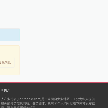
报此信息
简介
人在多伦多(TorPeople.com)是一家面向大多地区，主要为华人提供
服务的分类信息网站。各类团体、机构和个人均可以在本网站发布信
息，请自觉遵守相关规定。