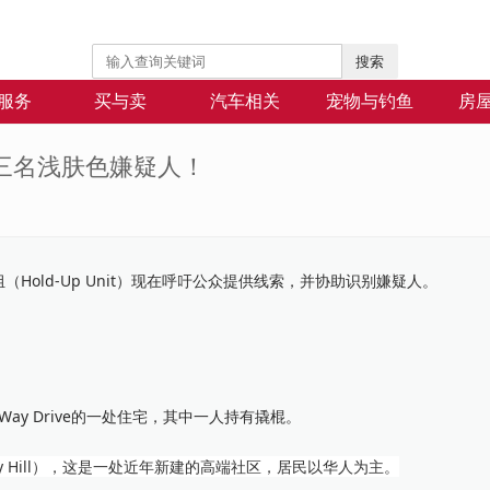
搜索
服务
买与卖
汽车相关
宠物与钓鱼
房
三名浅肤色嫌疑人！
old-Up Unit）现在呼吁公众提供线索，并协助识别嫌疑人。
 Way Drive的一处住宅，其中一人持有撬棍。
ory Hill），这是一处近年新建的高端社区，居民以华人为主。