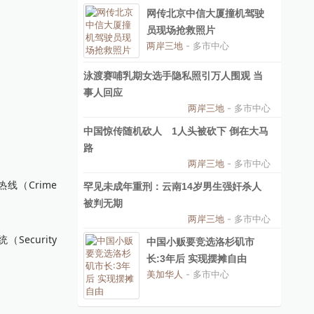
网传北京中信大厦撞机驾驶
员现场抢救照片
两岸三地
- 多市中心
泳渡赛哺乳期女选手隐私照引万人围观 当
事人回应
两岸三地
- 多市中心
中国惊传随机砍人 1人头被砍下 倒在大马
路
两岸三地
- 多市中心
线（Crime
罕见未成年重刑：云南14岁男生强奸杀人
被判无期
两岸三地
- 多市中心
curity
中国小贩要竞选洛杉矶市
长:3年后 实现摆摊自由
美加华人
- 多市中心