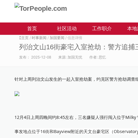
首页
社区活动
工作职介
本地
主页
/
时事新闻
/
加国要闻
/ 信息详情
列治文山16街豪宅入室抢劫：警方追捕
发布：
2025-12-08
来源:
加国无忧
作者:
思忆
针对上周列治文山发生的一起入室抢劫案，约克区警方抢劫调查组（H
12月4日上周四晚间约8:45左右，三名嫌疑人强行闯入位于Milky
事发地点位于16街和Bayview附近的天文台豪宅区（Observat