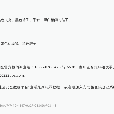
黑色夹克、黑色裤子、手套、黑白相间的鞋子。
、灰色运动裤、黑色鞋子。
调查组：1-866-876-5423 转 6630，也可匿名报料给灭罪热
0222tips.com。
安全数据平台”查看最新犯罪数据，或注册加入安防摄像头登记系统（Se
ff1cbe7-7412-4147-9c27-28309b703148