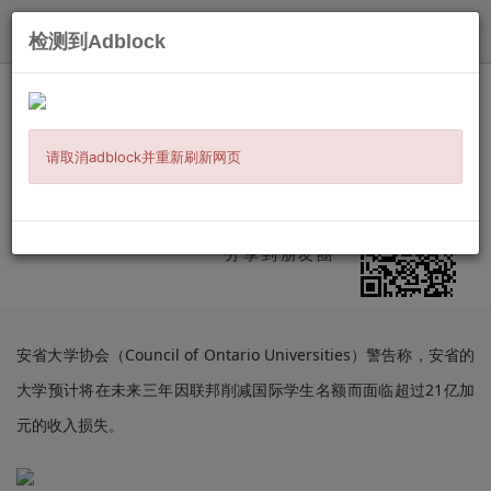
发布
检测到Adblock
主页
/
时事新闻
/
加国要闻
/ 信息详情
留学生退潮冲击安省大学！3年亏损21
亿，课程服务全面缩水
请取消adblock并重新刷新网页
发布：
2025-11-28
来源:
加国无忧
作者:
思忆
微信扫二维码
分享到朋友圈
安省大学协会（Council of Ontario Universities）警告称，安省的
大学预计将在未来三年因联邦削减国际学生名额而面临超过21亿加
元的收入损失。