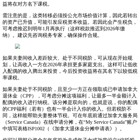
益将在对方名下课税。
需注意的是，这类转移必须按公允市场价值计算，因此若转出
的资产已升值，可能引发应税资本收益。若因此会产生税负，
可考虑推迟到明年1月再执行（这样税款推迟到2026年缴
纳）。建议先咨询税务专家，确保操作合规。
如果夫妻间收入差距较大、处于不同税阶，可从现在开始规
划，让高收入一方在2026年承担更多家庭支出。这样可让低收
入配偶的收入腾出来投资，今后投资收益将在其名下以较低税
率课税。
如果夫妻处于不同税阶，且至少一方正在领取或已申请加拿大
退休金（CPP），可考虑分摊这项福利，让最多一半金额计入
配偶的收入进行纳税。该分摊是双向的，也就是说，你的配偶
的CPP福利（若有）也有一半会计入你的收入。但若税阶不
同，这样能帮助夫妻整体节税。可在年底前通过加拿大服务局
（Service Canada）在线申请分摊，在“My Service Canada”账户
中填写表格ISP1002（《加拿大退休金分摊申请表》）。