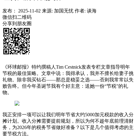
发布：
2025-11-02
来源:
加国无忧
作者:
谈海
微信扫二维码
分享到朋友圈
《环球邮报》特约撰稿人Tim Cestnick发表专栏文章指导明年
节税的最佳策略。文章中说：我得承认，我并不擅长给妻子挑
礼物。除非我买钻石——那总是稳妥之选——否则我常常以失
败告终。但今年圣诞节我有个好主意：送她一份“节税”的礼
物。
我正安排一项可以让我们明年节省大约5000加元税款的收入分
摊计划。收入分摊需要提前规划，所以为何不趁年底前理清财
务，为2026年的税务节省做好准备？以下是几个值得考虑的主
要节税方法。