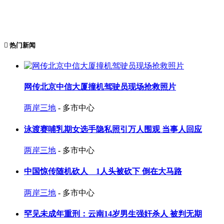
热门新闻
网传北京中信大厦撞机驾驶员现场抢救照片
两岸三地
- 多市中心
泳渡赛哺乳期女选手隐私照引万人围观 当事人回应
两岸三地
- 多市中心
中国惊传随机砍人 1人头被砍下 倒在大马路
两岸三地
- 多市中心
罕见未成年重刑：云南14岁男生强奸杀人 被判无期