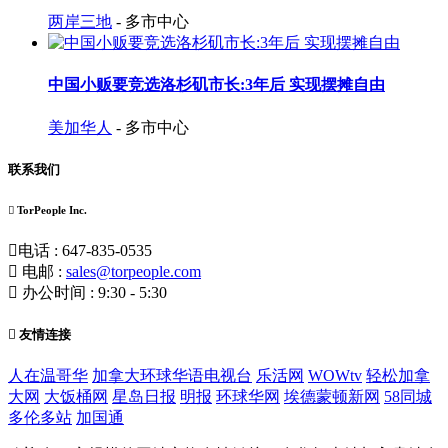
两岸三地
- 多市中心
中国小贩要竞选洛杉矶市长:3年后 实现摆摊自由
美加华人
- 多市中心
联系我们
TorPeople Inc.
电话 : 647-835-0535
电邮 :
sales@torpeople.com
办公时间 : 9:30 - 5:30
友情连接
人在温哥华
加拿大环球华语电视台
乐活网
WOWtv
轻松加拿
大网
大饭桶网
星岛日报
明报
环球华网
埃德蒙顿新网
58同城
多伦多站
加国通