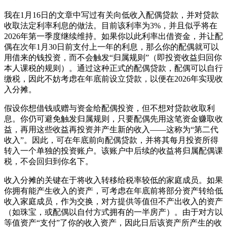
我在1月16日的文章中写过有关向低收入配偶贷款，并对贷款
收取法定利率利息的做法。目前该利率为3%，并且似乎将在
2026年第一季度继续维持。如果你以此利率出借资金，并让配
偶在次年1月30日前支付上一年的利息，那么你的配偶就可以
用借来的钱投资，而不会触发“归属规则”（即投资收益归回你
本人课税的规则）。通过这种正式的配偶贷款，配偶可以自行
缴税，因此不妨考虑在年底前设立贷款，以便在2026年实现收
入分摊。
假设你想借钱或赠与资金给配偶投资，但不想对贷款收取利
息。你仍可避免触发归属规则，只要配偶先用这笔资金赚取收
益，再用这些收益再投资并产生新的收入——这称为“第二代
收入”。因此，可在年底前向配偶贷款，并将其每月投资所得
转入一个单独的投资账户。该账户中后续的收益将归属配偶课
税，不会回归到你名下。
收入分摊的关键在于将收入转移给税率较低的家庭成员。如果
你拥有能产生收入的资产，可考虑在年底前将部分资产转给低
收入家庭成员，作为交换，对方提供等值但不产出收入的资产
（如珠宝，或配偶以自付方式拥有的一半房产）。由于对方以
等值资产“支付”了你的收入资产，因此日后该资产所产生的收