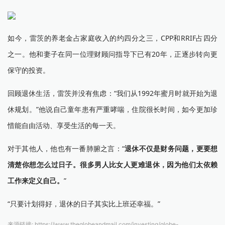
如今，雷茨的养老金占家庭收入的约四分之三，CPP和RRIF占四分
之一。他和妻子在同一位理财顾问指导下已有20年，正逐步转向更
保守的投资。
回顾退休生活，雷茨并没有焦虑：“我们从1992年蜜月时就开始为退
休规划。”他说自己童年患有严重哮喘，住院很长时间，如今更加珍
惜能自由活动、享受生活的每一天。
对于其他人，他也有一番肺腑之言：“
退休不仅是财务问题，更要想
清楚你想怎么过日子。很多男人比女人更难退休，因为他们太依赖
工作来定义自己。
”
“只要计划得好，退休的日子其实比上班还幸福。”
来源链接:
https://www.theglobeandmail.com/investing/globe-