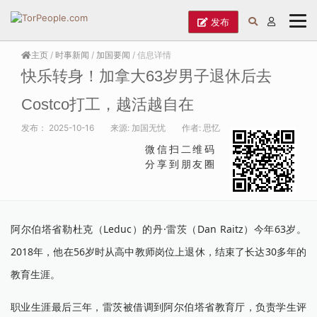
发布
主页
/
时事新闻
/
加国要闻
/ 信息详情
快乐转身！加拿大63岁男子退休后去
Costco打工，越活越自在
发布：
2025-10-16
来源:
加国无忧
作者:
思忆
微信扫二维码
分享到朋友圈
阿尔伯塔省勒杜克（Leduc）的丹·雷茨（Dan Raitz）今年63岁。
2018年，他在56岁时从高中教师岗位上退休，结束了长达30多年的
教育生涯。
职业生涯最后三年，雷茨被借调到阿尔伯塔省教育厅，负责学生评