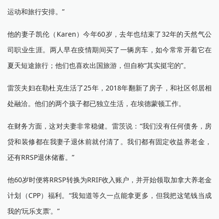
运动和旅行安排。”
他的妻子凯伦（Karen）今年60岁，去年也结束了32年的天然气公
司职业生涯。两人早在疫情期间买了一辆房车，如今常常开着它在
夏天短途旅行；他们也喜欢出国旅游，但自称“其实挺宅的”。
雷茨夫妇在勒杜克生活了25年，2018年翻新了房子，和社区邻居相
处融洽。他们的两个孩子都已独立生活，在埃德蒙顿工作。
在财务方面，这对夫妻非常稳健。雷茨说：“我们没有任何债务，房
贷和装修都在我妻子退休前就付清了。我们都有固定收益养老金，
还有RRSP退休储蓄。”
他60岁时便将RRSP转换为RRIF收入账户，并开始领取加拿大养老金
计划（CPP）福利。“我知道等久一点能拿更多，但我把这笔钱当成
我的‘玩乐支票’。”