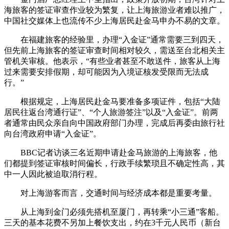
海旅客的签证审查作业较为繁复，让上海旅游业者难以推广，
中国社交媒体上也流传不少上海居民赴金马申办不易的文章。
在福建旅客的经验里，办理“入金证”通常需要三到四天，
但先前上海旅客的签证审查时间相对较久，需送至台北相关主
管机关审核。他表示，“有些业者甚至不敢送件，旅客从上海
过来需要安排假期，却可能因为入境证核发受限而无法成
行。”
根据规定，上海居民赴金马要准备多项证件，包括“大陆
居民往返台湾通行证”、“个人旅游签注”以及“入金证”。前两
者通常由民众亲自向中国政府部门办理，完成后再委由旅行社
向台湾政府申请“入金证”。
BBC记者访谈三名近期申请赴金马旅游的上海旅客，他
们都提到签证审核时间偏长，行政手续繁琐且不确定性高，其
中一人因此被迫取消行程。
对上海游客而言，交通时间与经济成本都是重要考量。
从上海到金门必须先搭机至厦门，再转乘“小三通”客船。
三天的基本花费不另加上餐饮支出，约在3千元人民币（新台