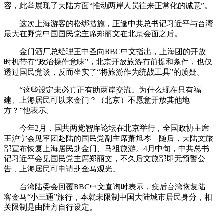
容，此举展现了大陆方面“推动两岸人员往来正常化的诚意”。
这次上海游客的松绑措施，正逢中共总书记习近平与台湾
最大在野党中国国民党主席郑丽文在北京会面之后。
金门酒厂总经理王中圣向BBC中文指出，上海团的开放
时机带有“政治操作意味”，北京开放旅游有前提和条件，也仅
透过国民党谈，反而坐实了“将旅游作为统战工具”的质疑。
“这些设定未必真正有助两岸交流。为什么现在只有福
建、上海居民可以来金门？（北京）不愿意开放其他地
方？”他表示。
今年2月，国共两党智库论坛在北京举行，全国政协主席
王沪宁会见率团赴陆的国民党副主席萧旭岑；随后，大陆文旅
部宣布恢复上海居民赴金门、马祖旅游。4月中旬，中共总书
记习近平会见国民党主席郑丽文，不久后文旅部即无预警公
告，上海居民可申请赴金马观光。
台湾陆委会回覆BBC中文查询时表示，疫后台湾恢复陆
客金马“小三通”旅行，本就未限制中国大陆城市居民身分，相
关限制是由陆方自行设定。