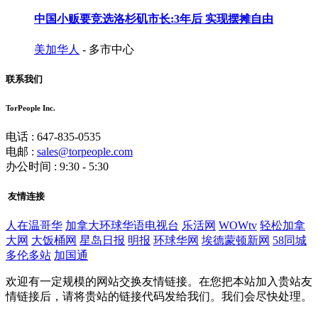
中国小贩要竞选洛杉矶市长:3年后 实现摆摊自由
美加华人
- 多市中心
联系我们
TorPeople Inc.
电话 : 647-835-0535
电邮 :
sales@torpeople.com
办公时间 : 9:30 - 5:30
友情连接
人在温哥华
加拿大环球华语电视台
乐活网
WOWtv
轻松加拿
大网
大饭桶网
星岛日报
明报
环球华网
埃德蒙顿新网
58同城
多伦多站
加国通
欢迎有一定规模的网站交换友情链接。在您把本站加入贵站友
情链接后，请将贵站的链接代码发给我们。我们会尽快处理。