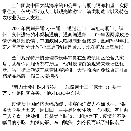
金门距离中国大陆海岸约10公里，与厦门隔海相望，实际
常住人口仅约6至7万人，以观光旅游业、酒类制造业以及特色
农牧业为三大支柱。
2001年两岸开通“小三通”，透过金门、马祖与厦门、福
州、泉州进行的小规模通航、通商与通邮。2019年因两岸政治
情势与新冠疫情，中国政府大幅限制赴台旅游，直到2024年北
京才宣布部分开放“小三通”给福建居民，现在扩及上海居民。
金门观光特产协会理事长李钟灵在金城镇闹区经营八家
店，从餐饮到服饰都有涉足，他对疫情前的观光荣景记忆犹
新。当时街上游览车载着团客穿梭，大型商场的免税店进驻高
档精品品牌，假日人潮拥挤。
“劳力士要排队才能买，一瓶路易十三（威士忌）要十
万，也是陆客在买。”他对BBC中文说。
疫情后中国经济大幅放缓，陆客的消费力不如以往。“很
多大学生周五来、周日回，主要是体验生活、吃小吃。有时两
三人分食一块鸡排，只是尝个味道。”相较之下，疫情前不受
瞩目的小吃，如滷肉饭、东山鸭头，如今反而成了排队名店。