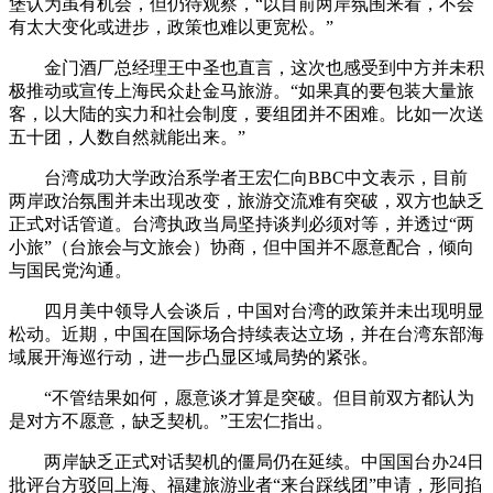
堡认为虽有机会，但仍待观察，“以目前两岸氛围来看，不会
有太大变化或进步，政策也难以更宽松。”
金门酒厂总经理王中圣也直言，这次也感受到中方并未积
极推动或宣传上海民众赴金马旅游。“如果真的要包装大量旅
客，以大陆的实力和社会制度，要组团并不困难。比如一次送
五十团，人数自然就能出来。”
台湾成功大学政治系学者王宏仁向BBC中文表示，目前
两岸政治氛围并未出现改变，旅游交流难有突破，双方也缺乏
正式对话管道。台湾执政当局坚持谈判必须对等，并透过“两
小旅”（台旅会与文旅会）协商，但中国并不愿意配合，倾向
与国民党沟通。
四月美中领导人会谈后，中国对台湾的政策并未出现明显
松动。近期，中国在国际场合持续表达立场，并在台湾东部海
域展开海巡行动，进一步凸显区域局势的紧张。
“不管结果如何，愿意谈才算是突破。但目前双方都认为
是对方不愿意，缺乏契机。”王宏仁指出。
两岸缺乏正式对话契机的僵局仍在延续。中国国台办24日
批评台方驳回上海、福建旅游业者“来台踩线团”申请，形同掐