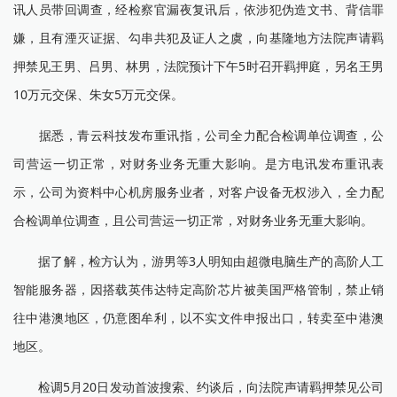
讯人员带回调查，经检察官漏夜复讯后，依涉犯伪造文书、背信罪
嫌，且有湮灭证据、勾串共犯及证人之虞，向基隆地方法院声请羁
押禁见王男、吕男、林男，法院预计下午5时召开羁押庭，另名王男
10万元交保、朱女5万元交保。
据悉，青云科技发布重讯指，公司全力配合检调单位调查，公
司营运一切正常，对财务业务无重大影响。是方电讯发布重讯表
示，公司为资料中心机房服务业者，对客户设备无权涉入，全力配
合检调单位调查，且公司营运一切正常，对财务业务无重大影响。
据了解，检方认为，游男等3人明知由超微电脑生产的高阶人工
智能服务器，因搭载英伟达特定高阶芯片被美国严格管制，禁止销
往中港澳地区，仍意图牟利，以不实文件申报出口，转卖至中港澳
地区。
检调5月20日发动首波搜索、约谈后，向法院声请羁押禁见公司