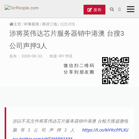
发布
主页
/
时事新闻
/
两岸三地
/ 信息详情
涉将英伟达芯片服务器销中港澳 台搜3
公司声押3人
发布：
2026-06-30
来源:
RFI 华语
微信扫二维码
分享到朋友圈
涉以不实文件将英伟达芯片服务器销中港澳 台检方搜超微电
脑等3公司声押3人
https://t.co/kHYccPPLXU
pic.twitter.com/vWT4MdW1NM