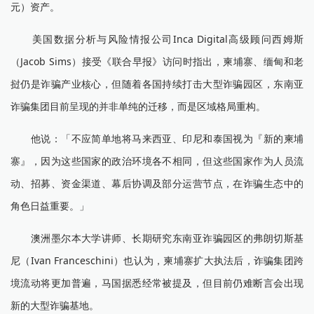
元）资产。
美国数据分析与风险情报公司Inca Digital高级顾问西姆斯
（Jacob Sims）接受《联合早报》访问时指出，柬埔寨、缅甸和老
挝仍是诈骗产业核心，但随着各国持续打击大型诈骗园区，东南亚
诈骗集团目前呈现的并非单纯的迁移，而是区域格局重构。
他说：「不应简单地将马来西亚、印尼和泰国视为『新的柬埔
寨』，因为这些国家的政治环境各不相同，但这些国家作为人员流
动、招募、资金渠道、幕后协调及部分运营节点，在诈骗生态中的
角色日益重要。」
澳洲墨尔本大学讲师、长期研究东南亚诈骗园区的弗朗切斯基
尼（Ivan Franceschini）也认为，柬埔寨扩大执法后，诈骗集团跨
境流动将更加普遍，马国据悉经常被提及，但目前仍难断言会出现
新的大型诈骗基地。