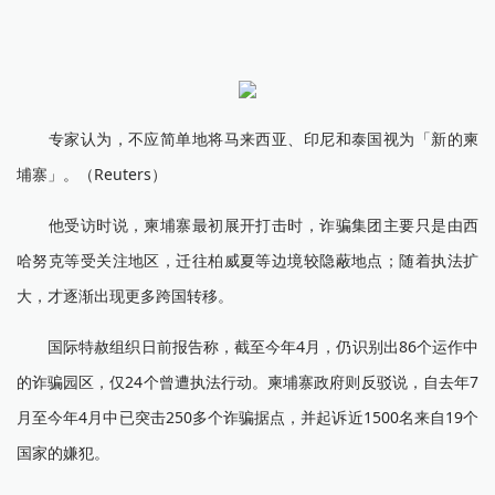
专家认为，不应简单地将马来西亚、印尼和泰国视为「新的柬
埔寨」。（Reuters）
他受访时说，柬埔寨最初展开打击时，诈骗集团主要只是由西
哈努克等受关注地区，迁往柏威夏等边境较隐蔽地点；随着执法扩
大，才逐渐出现更多跨国转移。
国际特赦组织日前报告称，截至今年4月，仍识别出86个运作中
的诈骗园区，仅24个曾遭执法行动。柬埔寨政府则反驳说，自去年7
月至今年4月中已突击250多个诈骗据点，并起诉近1500名来自19个
国家的嫌犯。