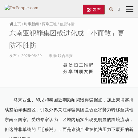
发布
主页
/
时事新闻
/
两岸三地
/ 信息详情
东南亚犯罪集团或进化成「小而散」更
防不胜防
发布：
2026-06-29
来源:
联合早报
微信扫二维码
分享到朋友圈
马来西亚、印尼和泰国近期频频捣毁诈骗据点，加上柬埔寨持
续整治诈骗园区，引发外界关注诈骗集团是否正将势力转移至其他
东南亚国家。受访专家认为，区域内确实出现更明显的跨境流动，
但这并非单纯的「迁移潮」，而是诈骗产业在执法压力下展开的新