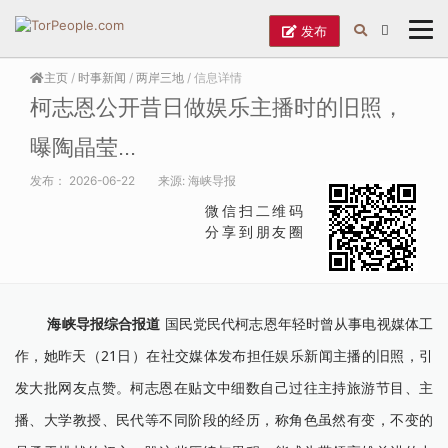
发布
主页
/
时事新闻
/
两岸三地
/ 信息详情
柯志恩公开昔日做娱乐主播时的旧照，
曝陶晶莹...
发布：
2026-06-22
来源:
海峡导报
微信扫二维码
分享到朋友圈
海峡导报综合报道
国民党民代柯志恩年轻时曾从事电视媒体工
作，她昨天（21日）在社交媒体发布担任娱乐新闻主播的旧照，引
发大批网友点赞。柯志恩在贴文中细数自己过往主持旅游节目、主
播、大学教授、民代等不同阶段的经历，称角色虽然有变，不变的