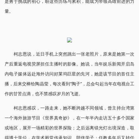
是勇于挑战的初心，盼这些历练与累积，能成为带领高雄前进的力
量。
柯志恩说，近日手机上突然跳出一张老照片，原来是她第一次
产后重返电视荧屏担任主播时的影像。她说，当年娱乐新闻开启岛
内电子媒体远赴海外访问好莱坞巨星的先河，她是该节目的首任主
播，后来交棒给陶晶莹，每次看到“陶子”，总会勾起当年在电视台工
作的甘苦点滴，也不禁感叹岁月的飞逝。
柯志恩感叹，一路走来，她不断跨越不同领域，曾主持台湾第
一个海外旅游节目《世界真奇妙》，在一年半内走访五十多个国家
或地区，展开一场精彩的世界探险；之后远离镁光灯出境深造，取
得博士学位，在学术殿堂传承知识、陪伴学子；任教多年后又转任