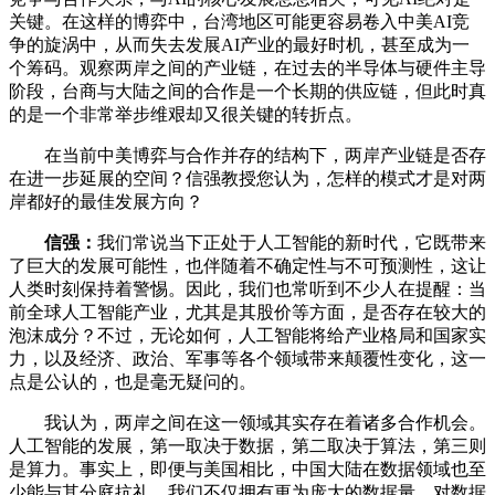
关键。在这样的博弈中，台湾地区可能更容易卷入中美AI竞
争的旋涡中，从而失去发展AI产业的最好时机，甚至成为一
个筹码。观察两岸之间的产业链，在过去的半导体与硬件主导
阶段，台商与大陆之间的合作是一个长期的供应链，但此时真
的是一个非常举步维艰却又很关键的转折点。
在当前中美博弈与合作并存的结构下，两岸产业链是否存
在进一步延展的空间？信强教授您认为，怎样的模式才是对两
岸都好的最佳发展方向？
信强：
我们常说当下正处于人工智能的新时代，它既带来
了巨大的发展可能性，也伴随着不确定性与不可预测性，这让
人类时刻保持着警惕。因此，我们也常听到不少人在提醒：当
前全球人工智能产业，尤其是其股价等方面，是否存在较大的
泡沫成分？不过，无论如何，人工智能将给产业格局和国家实
力，以及经济、政治、军事等各个领域带来颠覆性变化，这一
点是公认的，也是毫无疑问的。
我认为，两岸之间在这一领域其实存在着诸多合作机会。
人工智能的发展，第一取决于数据，第二取决于算法，第三则
是算力。事实上，即便与美国相比，中国大陆在数据领域也至
少能与其分庭抗礼。我们不仅拥有更为庞大的数据量，对数据