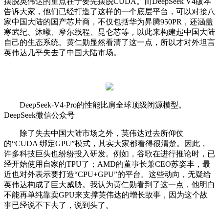
摆脱英伟达的重点在于要先摆脱CUDA。而DeepSeek V4版本
告诉大家，他们已经打造了这样的一个底层平台，可以对接八
家中国大陆的国产芯片商，不仅包括华为昇腾950PR，还涵盖
寒武纪、沐曦、摩尔线程、昆仑芯等，以此来构建起中国大陆
自己的生态系统。黄仁勋显然看清了这一点，所以才对外坦言
英伟达几乎失去了中国大陆市场。
DeepSeek-V4-Pro的性能比肩全球顶级闭源模型。
DeepSeek微信公众号
除了失去中国大陆市场之外，英伟达过去所仰仗
的“CUDA 绑定GPU”模式，其实大家都看得很清楚。因此，
许多科技巨头也纷纷投入研发。例如，谷歌在进行推论时，已
经开始使用自家的TPU了；AMD的董事长兼CEO苏姿丰，最
近也对外表示要打造“CPU+GPU”的平台。这些动向，无疑给
英伟达构成了巨大威胁。我认为黄仁勋看到了这一点，他明白
不能再单纯靠卖GPU来支撑英伟达的增长故事，因为这个故
事已经说不下去了，说到头了。