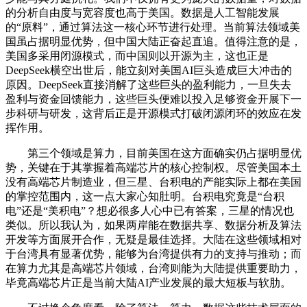
的分析自由度与宽容度也高于美国。数据是人工智能发展
的“原料”，通过算法这一核心环节进行处理。当前算法领域美
国虽占据明显优势，但中国大陆正奋起直追。值得注意的是，
美国多采用闭源模式，而中国则以开源为主，这也正是
DeepSeek横空出世后，能立刻对美国AI巨头造成巨大冲击的
原因。DeepSeek直接消解了这些巨头的盈利能力，一旦失去
盈利与资金回馈能力，这些巨头便难以投入足够资金开展下一
步科研与研发，这背后正是开源模式打破闭源闭环的效应在发
挥作用。
第三个领域是算力，目前美国在这方面确实仍占据明显优
势，关键在于其掌握着高端芯片的核心控制权。尽管美国本土
没有高端芯片制造业，但三星、台积电的产能实际上都在美国
的掌控范围内，这一点大家心知肚明。台积电究竟是“台积
电”还是“美积电”？想必很多人心中已有答案，三星的情况也
类似。所以我认为，如果两岸能在数据共享、数据分析及算法
开发等方面展开合作，无疑是最佳选择。大陆在这些领域相对
于台湾具有显著优势，能够为台湾提供有力的支持与推动；而
在算力尤其是高端芯片领域，台湾则能为大陆提供重要助力，
毕竟高端芯片正是当前大陆AI产业发展的最大短板与软肋。