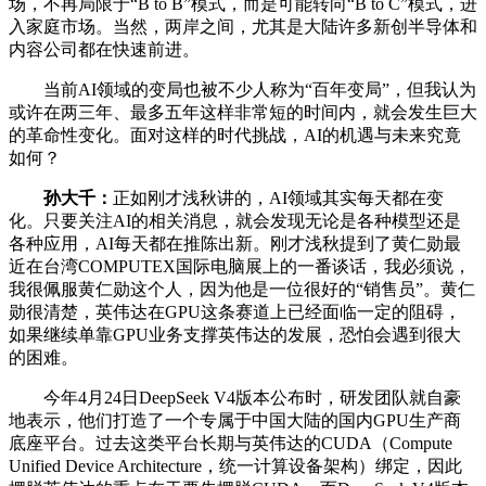
场，不再局限于“B to B”模式，而是可能转向“B to C”模式，进
入家庭市场。当然，两岸之间，尤其是大陆许多新创半导体和
内容公司都在快速前进。
当前AI领域的变局也被不少人称为“百年变局”，但我认为
或许在两三年、最多五年这样非常短的时间内，就会发生巨大
的革命性变化。面对这样的时代挑战，AI的机遇与未来究竟
如何？
孙大千：
正如刚才浅秋讲的，AI领域其实每天都在变
化。只要关注AI的相关消息，就会发现无论是各种模型还是
各种应用，AI每天都在推陈出新。刚才浅秋提到了黄仁勋最
近在台湾COMPUTEX国际电脑展上的一番谈话，我必须说，
我很佩服黄仁勋这个人，因为他是一位很好的“销售员”。黄仁
勋很清楚，英伟达在GPU这条赛道上已经面临一定的阻碍，
如果继续单靠GPU业务支撑英伟达的发展，恐怕会遇到很大
的困难。
今年4月24日DeepSeek V4版本公布时，研发团队就自豪
地表示，他们打造了一个专属于中国大陆的国内GPU生产商
底座平台。过去这类平台长期与英伟达的CUDA（Compute
Unified Device Architecture，统一计算设备架构）绑定，因此