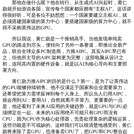
那他在做什么呢？他在转行。从生成式AI兴起时，黄仁
勋就开始游说各国，宣传每个国家都应拥有“主权AI”。这话讲
得很好听，可是各位不妨想想：一个国家要建立主权AI，就
必须搭建国家级的算力中心；要搭建国家级的算力中心，就不
得不采购英伟达的GPU。
所以我说，黄仁勋是一个推销高手。当他发现单纯卖
GPU的路走到尽头，便转向了另外一条赛道，即推出全新产
品，联合全球众多PC制造商，力推AIPC。其实AIPC早已有
之，但他所主导的AIPC架构更为完整：这部电脑从设计之
初，连同其内置的硬件设备，就是以AI为核心导向和主要部
署方向。
黄仁勋力推AIPC的目的是什么？第一，是为了让英伟达
的GPU能够持续销售。他不仅满足于国家和企业需要算力，
还希望把算力需求延伸到每个人身上。所以当人们用AIPC，
就会用到AI；要用AI，自然就离不开算力。更重要的一点
是，他还看到了未来AI应用的关键趋势，就是GPU与CPU必
须绑定在一起。未来的AI应用绝不可能只有GPU而没有
CPU，因为CPU作为核心处理器，负责处理复杂的逻辑运算，
这些功能是不可或缺的。这样我们可以很清楚地感受到，黄仁
勋将来除了卖GPU，也准备卖CPU了，把GPU和CPU整合起