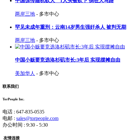
中国惊传随机砍人 1人头被砍下 倒在大马路
两岸三地
- 多市中心
罕见未成年重刑：云南14岁男生强奸杀人 被判无期
两岸三地
- 多市中心
中国小贩要竞选洛杉矶市长:3年后 实现摆摊自由
美加华人
- 多市中心
联系我们
TorPeople Inc.
电话 : 647-835-0535
电邮 :
sales@torpeople.com
办公时间 : 9:30 - 5:30
友情连接