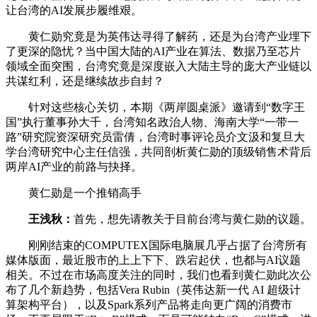
让台湾的AI发展步履维艰。
黄仁勋究竟是为英伟达寻得了解药，还是为台湾产业埋下
了更深的隐忧？当中国大陆的AI产业在算法、数据乃至芯片
领域全面突围，台湾究竟是深度嵌入大陆主导的庞大产业链以
共谋红利，还是继续故步自封？
针对这些核心关切，本期《两岸圆桌派》邀请到“数字王
国”执行董事孙大千，台湾知名政治人物、海南大学“一带一
路”研究院资深研究员雷倩，台湾时事评论员介文汲和复旦大
学台湾研究中心主任信强，共同剖析黄仁勋的顶级销售术背后
两岸AI产业的前路与抉择。
黄仁勋是一个推销高手
王浅秋：
首先，想先请教关于目前台湾与黄仁勋的议题。
刚刚结束的COMPUTEX国际电脑展几乎占据了台湾所有
媒体版面，最近股市的上上下下、跌宕起伏，也都与AI议题
相关。不过在市场高度关注的同时，我们也看到黄仁勋此次公
布了几个新趋势，包括Vera Rubin（英伟达新一代 AI 超级计
算架构平台），以及Spark系列产品将走向更广阔的消费市