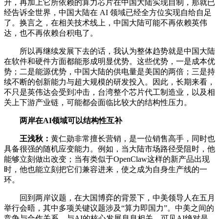
升，再加上它所依赖的算力芯片在中国大陆实现自制，那就已
经告诉全世界，中国大陆在 AI 领域已经全方位实现自给自足
了。换言之，在相关技术线上，中国大陆可能不再依赖英伟
达，也不再依赖台积电了。
所以再继续发展下去的话，我认为整体趋势就是中国大陆
在软件和硬件方面都能形成明显优势。这些优势，一是成本优
势；二是能源优势，中国大陆的供电量是美国的两倍；三是持
续不断的创新能力与超大规模的研发投入。因此，长期来看，
不只是英伟达会受到冲击，台湾整个芯片代工制造业，以及相
关上下游产业链，可能都会面临比较大的结构性压力。
两岸在AI领域可以结构性互补
王浅秋：
黄仁勋非常擅长营销，是一位销售高手，同时也
具备很强的随机应变能力。例如，当大陆市场路径受阻时，他
能够立刻做出改变；当有类似于OpenClaw这样的新产品出现
时，他也能立刻把它们兼容进来，使之成为自身生产线的一
环。
回到两岸议题，在大国博弈的背景下，中美领导人在五月
举行会晤，其中多项关键议题涉及“算力即国力”。中美之间的
竞争与合作关系，与AI的核心发展息息相关，可见AI绝对是