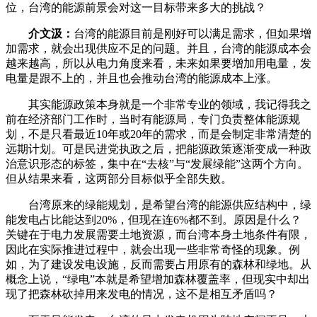
位，台湾的能源前景会对这一目标带来多大的挑战？
介文汲：
台湾的能源目前是刚好可以满足需求，但如果增
加需求，就会出现供应不足的问题。并且，台湾的能源成本会
越来越高，所以从电力角度来看，未来如果要增加用电量，发
电量是跟不上的，并且也会推动台湾的能源成本上涨。
其实能源政策本身就是一个非常专业的领域，我记得我之
前在经济部门工作时，当时有能源局，专门负责整体能源规
划，不是只看最近10年或20年的需求，而是会制定非常清楚的
远期计划。可是民进党执政之后，把能源政策逐渐变成一种政
治意识形态的标签，集中在“去核”与“发展绿能”这两个方向。
但从结果来看，这两部分目标似乎全部失败。
台湾原来的绿能规划，是希望台湾的能源供应结构中，绿
能发电占比能达到20%，但现在连6%都不到。原因是什么？
关键在于电力发展需要土地资源，而台湾本身土地条件有限，
因此在实际推进过程中，就会出现一些非常奇怪的现象。例
如，为了建设发电设施，反而需要占用原有的森林和绿地。从
概念上说，“绿电”本就是希望增加森林覆盖率，但现实中却出
现了把森林砍掉用来发电的情况，这不是相互矛盾吗？