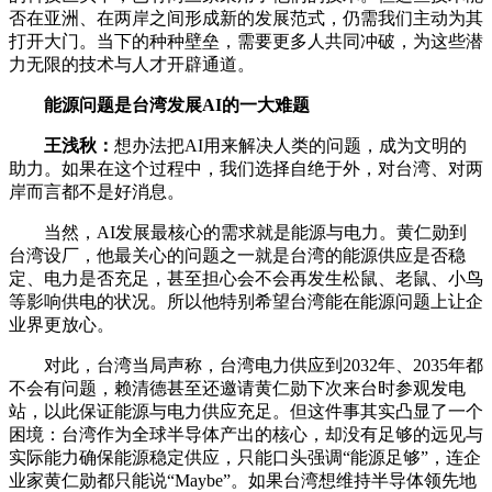
否在亚洲、在两岸之间形成新的发展范式，仍需我们主动为其
打开大门。当下的种种壁垒，需要更多人共同冲破，为这些潜
力无限的技术与人才开辟通道。
能源问题是台湾发展AI的一大难题
王浅秋：
想办法把AI用来解决人类的问题，成为文明的
助力。如果在这个过程中，我们选择自绝于外，对台湾、对两
岸而言都不是好消息。
当然，AI发展最核心的需求就是能源与电力。黄仁勋到
台湾设厂，他最关心的问题之一就是台湾的能源供应是否稳
定、电力是否充足，甚至担心会不会再发生松鼠、老鼠、小鸟
等影响供电的状况。所以他特别希望台湾能在能源问题上让企
业界更放心。
对此，台湾当局声称，台湾电力供应到2032年、2035年都
不会有问题，赖清德甚至还邀请黄仁勋下次来台时参观发电
站，以此保证能源与电力供应充足。但这件事其实凸显了一个
困境：台湾作为全球半导体产出的核心，却没有足够的远见与
实际能力确保能源稳定供应，只能口头强调“能源足够”，连企
业家黄仁勋都只能说“Maybe”。如果台湾想维持半导体领先地