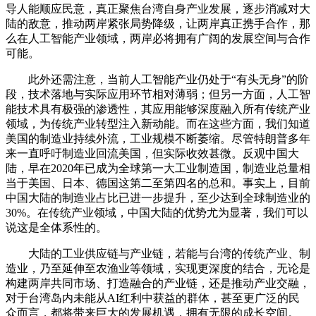
导人能顺应民意，真正聚焦台湾自身产业发展，逐步消减对大
陆的敌意，推动两岸紧张局势降级，让两岸真正携手合作，那
么在人工智能产业领域，两岸必将拥有广阔的发展空间与合作
可能。
此外还需注意，当前人工智能产业仍处于“有头无身”的阶
段，技术落地与实际应用环节相对薄弱；但另一方面，人工智
能技术具有极强的渗透性，其应用能够深度融入所有传统产业
领域，为传统产业转型注入新动能。而在这些方面，我们知道
美国的制造业持续外流，工业规模不断萎缩。尽管特朗普多年
来一直呼吁制造业回流美国，但实际收效甚微。反观中国大
陆，早在2020年已成为全球第一大工业制造国，制造业总量相
当于美国、日本、德国这第二至第四名的总和。事实上，目前
中国大陆的制造业占比已进一步提升，至少达到全球制造业的
30%。在传统产业领域，中国大陆的优势尤为显著，我们可以
说这是全体系性的。
大陆的工业供应链与产业链，若能与台湾的传统产业、制
造业，乃至延伸至农渔业等领域，实现更深度的结合，无论是
构建两岸共同市场、打造融合的产业链，还是推动产业交融，
对于台湾岛内未能从AI红利中获益的群体，甚至更广泛的民
众而言，都将带来巨大的发展机遇，拥有无限的成长空间。