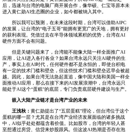
后，迅速与台湾的电脑厂商开展合作，像华硕、仁宝等原本未
进入黄仁勋AI生态圈的企业，如今都被纳入其中。
所以我可以预测，在未来这段时期，台湾可以借助AIPC
的发展，让台湾的“电子五哥”能拥有更宽广的天地，拥有更好
的获利表现。凭借过去在半导体领域累积的优势，台湾在AI
硬件方面不会有问题。
但是关键问题来了，台湾能不能像大陆一样全面推广AI
应用，让AI进入各行各业？如果台湾永远只关注AI硬件的生
产，事实上在AI时代，任何硬件都不是永恒的，即使台积电
有一定的技术门槛和壁垒，但这些技术门槛和壁垒迟早会被超
越。因此，如果台湾无法急起直追，像中国大陆和美国一样全
面推动AI应用，那么在接下来的AI发展浪潮中，台湾永远只
能处于AI这个“蛋糕”的底层，专门负责底层硬件建设与生产。
嵌入大陆产业链才是台湾产业的未来
王浅秋：
黄仁勋提出了“五层蛋糕”理论，但台湾位于这个
蛋糕的哪一层？尤其是在台湾产业经济发展面临的诸多挑战
中，AI似乎处处都蕴含着价值。比如股市，台湾的年轻人甚
至想通过房贷、信贷来炒股跟风。但这波AI热潮是否存在泡