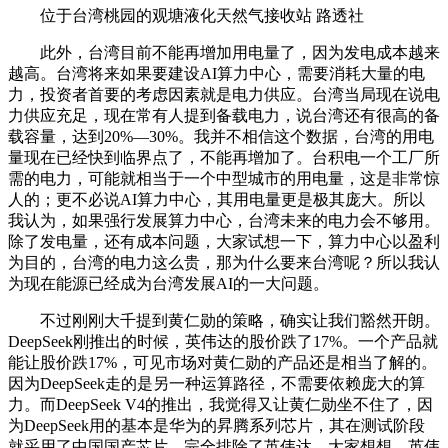
位于台湾桃园的观塘液化天然气接收站 路透社
此外，台湾目前不能再增加用电量了，因为发电成本越来
越高。台湾将来如果要建设AI算力中心，需要消耗大量的电
力，投资者首要的考虑因素就是电力供应。台湾当局现在说电
力供应充足，现在常有人提到备载电力，说台湾还有很高的备
载容量，达到20%—30%。我并不相信这个数据，台湾的用电
量现在已经快到临界点了，不能再增加了。台积电一个工厂所
需的电力，可能就相当于一个中型城市的用电量，这是非常惊
人的；更不必说AI算力中心，其用电量更是极其庞大。所以
我认为，如果强行发展算力中心，台湾未来的电力会不够用。
除了发电量，还有成本问题，大家试想一下，算力中心以盈利
为目的，台湾的电力这么贵，那为什么要来台湾呢？所以我认
为现在能源已经成为台湾发展AI的一大问题。
不过刚刚大千提到黄仁勋的策略，确实让我们豁然开朗。
DeepSeek刚推出的时候，英伟达的股价跌了17%。一个产品就
能让股价跌17%，可见市场对黄仁勋的产品还是相当了解的。
因为DeepSeek走的是另一种运算路径，不需要依赖庞大的算
力。而DeepSeek V4的推出，我觉得又让黄仁勋坐不住了，因
为DeepSeek用的基本是华为的昇腾系列芯片，其在测试阶段
就采用了中国国产芯片，完全排除了英伟达。大家想想，英伟