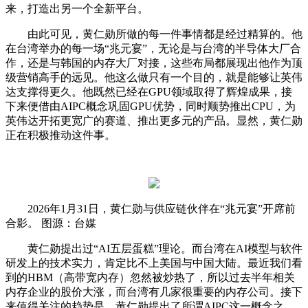
来，打造出另一个全新平台。
由此可见，黄仁勋所做的每一件事情都是经过精算的。他
在台湾举办的每一场“兆元宴”，无论是与台湾的半导体大厂合
作，还是与韩国的内存大厂对接，这些布局都展现出他作为顶
级营销高手的远见。他这么做只有一个目的，就是能够让英伟
达支撑得更久。他既然已经在GPU领域取得了辉煌成果，接
下来便借由AIPC概念巩固GPU优势，同时顺势推出CPU，为
英伟达开拓更宽广的赛道、推出更多元的产品。显然，黄仁勋
正在积极推动这件事。
2026年1月31日，黄仁勋与供应链伙伴在“兆元宴”开席前
合影。 图源：台媒
黄仁勋提出过“AI五层蛋糕”理论。而台湾在AI模型与软件
研发上的技术实力，肯定比不上美国与中国大陆。最近我们看
到的HBM（高带宽内存）忽然被炒热了，所以过去半年相关
内存企业的股价大涨，而台湾有几家很重要的内存公司。接下
来值得关注的趋势是，黄仁勋提出了所谓AIPC这一概念之