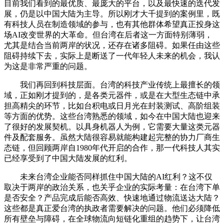
目前我们看到的最优质、最庞大的平台，以及最快速的迭代发
展，仍是以中国大陆为主导。所以刚才大千提到的案例里，既
有科技人员在制造领域的参与，也有其他群体希望真正投身这
场AI改变世界的大革命。但台湾在后者这一方面特别薄弱，
尤其是结合当前两岸的状况，还存在诸多阻碍。如果任由这些
阻碍持续下去，实际上是断送了一代年轻人未来的机会，我认
为这是非常严重的问题。
我们再回到科技层面。台湾的科技产业传统上最擅长的领
域，正如刚才提到的，是各类元器件，或是在大型生态链中承
担高精尖的环节，比如台积电或日月光在封装测试、高阶组装
等方面的优势。这些台湾熟悉的领域，如今在中国大陆也迎来
了很好的发展契机。以具身机器人为例，它需要大量这类元器
件及配套服务。虽然大陆很容易就能构建起完整的协力厂商生
态链，但回顾两岸自1980年代开启的合作，那一代科技人其实
已经享受到了中国大陆发展的红利。
未来台湾企业能否同样抓住中国大陆的AI红利？这不仅
取决于两岸的政治关系，也关乎企业的实际考量：在台湾下单
是否安全？产品完成后能否高效、快速地通过物流送达大陆？
这些都是真正爱台湾的执政者需要解决的问题。他们必须降低
所有壁垒与障碍，在全球物流向短链化重组的趋势下，让台湾