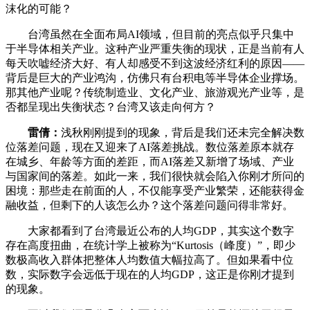
沫化的可能？
台湾虽然在全面布局AI领域，但目前的亮点似乎只集中
于半导体相关产业。这种产业严重失衡的现状，正是当前有人
每天吹嘘经济大好、有人却感受不到这波经济红利的原因——
背后是巨大的产业鸿沟，仿佛只有台积电等半导体企业撑场。
那其他产业呢？传统制造业、文化产业、旅游观光产业等，是
否都呈现出失衡状态？台湾又该走向何方？
雷倩：
浅秋刚刚提到的现象，背后是我们还未完全解决数
位落差问题，现在又迎来了AI落差挑战。数位落差原本就存
在城乡、年龄等方面的差距，而AI落差又新增了场域、产业
与国家间的落差。如此一来，我们很快就会陷入你刚才所问的
困境：那些走在前面的人，不仅能享受产业繁荣，还能获得金
融收益，但剩下的人该怎么办？这个落差问题问得非常好。
大家都看到了台湾最近公布的人均GDP，其实这个数字
存在高度扭曲，在统计学上被称为“Kurtosis（峰度）”，即少
数极高收入群体把整体人均数值大幅拉高了。但如果看中位
数，实际数字会远低于现在的人均GDP，这正是你刚才提到
的现象。