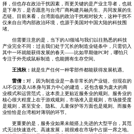
择，但也存在政治干扰因素，而更关键的是产业主导者，也就
是下单方，是否愿意与台湾厂商构建共融共生、共同发展的生
态链。目前来看，台湾面临的政治干扰相对较大，这种干扰不
仅来自台湾内部政治环境，也源于美国对中国大陆的科技围
堵。
但需要注意的是，当下的AI领域与我们以往熟悉的科技
产业完全不同：过去我们处于冗长的制造业链条中，只需切入
其中一环就能获得发展的春天——比如早期做PC时，哪怕只
专注于外壳或鼠标制造，也能拥有生存空间。
王浅秋：
就是生产任何一种零部件都能获得发展机遇。
雷倩：
对，因为制造业是一条非常长的产业链。但现在的
AI不仅涉及AI本身与算力中心的建造，还包含极为庞大的商
业模式和运营范式，这本质上更贴近服务业的规则。服务业的
核心很大程度上在于游戏规则，市场准入是规则，市场接受度
是规则，甚至安全、隐私、儿童保护等方面也是规则。而服务
业恰恰是台湾相对薄弱的环节。
更重要的是，服务业如果未能搭上先进的大型平台，其范
式无法快速迭代、高速发展，就很难在市场中占据一席之地。