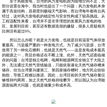
至于风能发电，台湾的风力发电机因为陆地空间不足，大
部分设置在海中。我当时也提出了一个问题：风力发电机本身
属于高耸结构，容易受到极端天气影响，而台湾每年都有台风
经过，这对风力发电机的稳定性与安全性构成了较高挑战。从
工程适配性来看，台湾并不是非常理想的发展风力发电的地
区。发展到目前，甚至还有数据造假的嫌疑，很多人质疑相关
比例没有超过6%。
所以怎么办呢？就是火力发电，也就是目前温室气体排放
量最高、污染最严重的一种发电方式。为了减少污染源，台湾
使用了另一种化石燃料，也就是天然气——这是发电成本最高
的能源之一，而且价格还在不断上涨。此外，天然气还面临储
存的问题：台湾是独立电网，电网和能源网完全独立于大陆之
外，无法通过天然气管线输送，只能依靠液化天然气储存槽来
储存。但当台湾要兴建第三、第四座储存槽时，地方民众纷纷
抱怨，导致工程难以推进。因此，台湾目前的天然气储存量仅
够维持约两周，加之天然气价格持续攀升，所以我认为台湾能
源面临两大问题，也就是储量少和成本高。