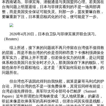
本西南诸岛、菲律宾海、潜舰通道与美国盟邦心理。若美国在
台海问题上明显退缩，日本与菲律宾看到的不是一场局部调
整，而是美国安全保证可能失灵。到那一步，盟友要嘛自救，
要嘛重新下注，日本重启核武化的讨论，便可能是下一步。
2026年4月20日，日本自卫队与菲律宾展开联合演习。
（Reuters）
综上所述，接下来的问题就不再只停留在台湾值不值得救
的层面，而是不救台湾的代价是否同样昂贵？卡佛利强调保全
美军实力，逻辑上并不荒谬，但若保全实力的结果，是让同盟
体系相信美国只在安全时才介入，那美国保存下来的舰队，可
能也保存不住霸权地位，这才是「美军如何应处台海有事」的
问题所在。
但台湾也不该因此得到自我快慰，就算是蒙哥马利式的护
台论，开给台湾的也不是一张免费保单，其背后同样有前提：
台湾必须先撑得住。美军印太司令部司令巴帕罗（Samuel
Paparo）近年所谓把台湾海峡变成「无人地狱景象」的豪语，
听起来像是吹捧美军的高科技神话，但潜台词其实很是残酷，