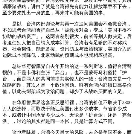
表明美军需要时间，台湾必须先在第一波攻击中不崩溃，其所
谓豪猪战略，讲白了就是台湾得先有能力让解放军吞不下去，
至少要先扎出一身的血，再来才可能有美国的事。
是以，台湾内部舆论与其再一次追问美国会不会救台湾，
不如思考台湾能否把自己从「被救援对象」变成「美国不得不
协助的战略资产」。这两者差别很大，前者等别人做决定，后
者迫使别人把自己纳入成本计算。台湾若有足够的不对称武
器、社会韧性、能源备援、资讯防卫与政治稳定，美国介入的
边际成本就降低，北京动武的预期成本也就相应提高。
总结华府智库界自去年开始的这一系列辩论，值得台湾警
惕的，不是卡佛利主张「弃台」，也不是蒙哥马利坚持「护
台」，而是两人的共同前提其实惊人的一致：台湾首先是一个
战略问题，其次才是一个政治问题。唯有台湾内部镇日高举价
值，以此去绑架成为政治问题，却少了从战略层面的立足。
在华府智库界这套正反思维裡，台湾的价值不取决于2300
万人的选择，而取决于能让美国付出多少成本、节省多少成
本，或者让中国承受多少成本。无论是「护台派」还是「弃台
派」，讨论的其实都是同一本帐，只是计算方式不同。
这也意味着，台湾今天最大的风险，未必是美国不来，而