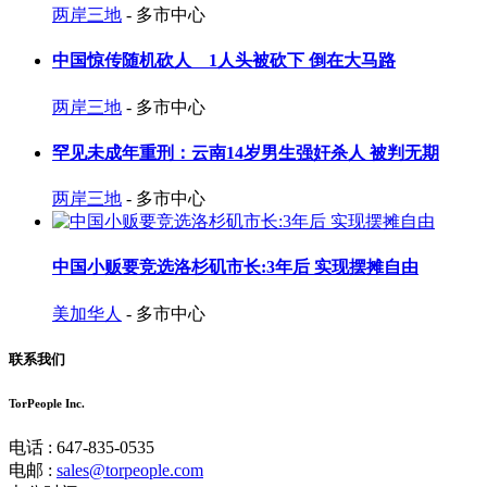
两岸三地
- 多市中心
中国惊传随机砍人 1人头被砍下 倒在大马路
两岸三地
- 多市中心
罕见未成年重刑：云南14岁男生强奸杀人 被判无期
两岸三地
- 多市中心
中国小贩要竞选洛杉矶市长:3年后 实现摆摊自由
美加华人
- 多市中心
联系我们
TorPeople Inc.
电话 : 647-835-0535
电邮 :
sales@torpeople.com