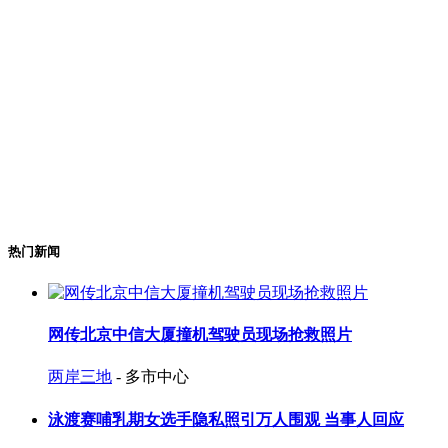
热门新闻
网传北京中信大厦撞机驾驶员现场抢救照片
两岸三地
- 多市中心
泳渡赛哺乳期女选手隐私照引万人围观 当事人回应