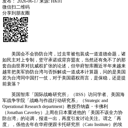
发布：
2026-06-17
来源:
HK01
微信扫二维码
分享到朋友圈
美国会不会协防台湾，过去常被包装成一道道德命题，诸
如民主对上专制，坚守承诺或背弃盟友，当然还有免不了的那
套自由世界对抗威权扩张的论述，但华府智库圈近半年来越来
越常把美军协防台湾与否拆解成一道成本计算题，问的是美国
若为台湾同中国打一仗，对于美国霸权而言，是保稳，还是提
前衰落？
英国智库「国际战略研究所」（IISS）访问学者、美国海
军战争学院「战略与作战行动研究系」（Strategic and
Operational Research department）教授乔纳森・卡佛利
（Jonathan Caverley）上周在日本重述他的「美国不该全力协
防台湾」的论调，报道一出，再度引发讨论关注。谓之「再
度」，係他去年在华府便跟卡托研究所（Cato Institute）的埃