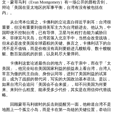
文・蒙哥马利（Evan Montgomery）有一场公开的唇枪舌剑，
辩论「美国在亚太地区的军事平衡，台湾有没有被包括在
内」。
从台湾本位观之，卡佛利的立论直白得近乎刺耳：台湾很
重要，但没有重要到值得美军主力为台湾赔进去。他认为，中
国即使不控制台湾，已有导弹、卫星与长程打击能力威胁日
本、菲律宾与关岛，台湾若落入北京手中，当然会改变战场，
但未必是改变美国全球霸权的关键。换言之，卡佛利话下的台
湾不是不值钱，而是价格没有高到要赔进几艘航母、数十艘舰
艇、数百架战机的折损，以及耗尽大量弹药。
卡佛利这套论述最伤台的地方，不在于亲中，而在于「太
美国」，他完全站在美国国家利益的损益表上看台湾，台湾人
常言为傲的民主自由、身份认同等，进到了美国利益的试算
后，成为了战损的替代词，写实的大国政治基本语法。是以，
如果台湾只会追问「美国会不会来援」，却不问美国为何要
来、来到什么程度、能承受多少代价，其实是在用信仰代替战
略。
回顾蒙哥马利彼时的反击则提醒另一面，他称道台湾不是
地图上一个孤立小岛，而是卡在第一岛链的关键位置，牵动日