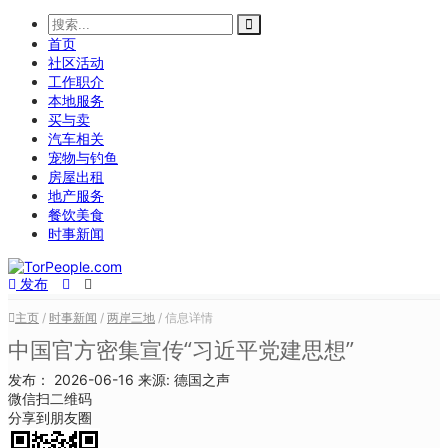
首页
社区活动
工作职介
本地服务
买与卖
汽车相关
宠物与钓鱼
房屋出租
地产服务
餐饮美食
时事新闻
发布
主页
/
时事新闻
/
两岸三地
/ 信息详情
中国官方密集宣传“习近平党建思想”
发布：
2026-06-16
来源:
德国之声
微信扫二维码
分享到朋友圈