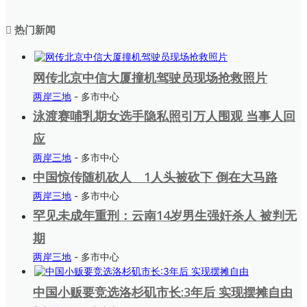
热门新闻
网传北京中信大厦撞机驾驶员现场抢救照片
两岸三地
- 多市中心
泳渡赛哺乳期女选手隐私照引万人围观 当事人回
应
两岸三地
- 多市中心
中国惊传随机砍人 1人头被砍下 倒在大马路
两岸三地
- 多市中心
罕见未成年重刑：云南14岁男生强奸杀人 被判无
期
两岸三地
- 多市中心
中国小贩要竞选洛杉矶市长:3年后 实现摆摊自由