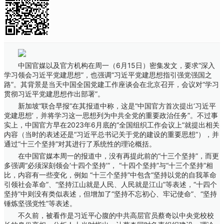
中国官媒以及官方机构在周一（6月15日）密集发文，要求“深入
学习领会习近平党建思想”，也强调“习近平党建思想指引强党强国之
路”。其背景是当天中国全国党建工作座谈会在北京召开，会议对“学习
贯彻习近平党建思想作出部署”。
新加坡“联合早报”在其报道中称，这是“中国官方首次提出‘习近平
党建思想’，并将学习这一思想列为中共全党的重要政治任务”。不过事
实上，中国官方早在2023年6月底的“全国组织工作会议上”就提出相关
内容（当时的表述还是“习近平总书记关于党的建设的重要思想”），并
通过“十三个坚持”对其进行了系统性的理论概括。
在中国官媒本周一的报道中，没有再提此前的“十三个坚持”，而更
多强调“必须深刻领会‘十四个坚持’”， “十四个坚持”与“十三个坚持”相
比，内容有一些变化，例如 “十三个坚持”中包含“坚持以党的自我革命
引领社会革命”、“坚持江山就是人民、人民就是江山”等表述，“十四个
坚持”中则没有类似表述，但增加了“坚持不忘初心、牢记使命”、“坚持
锤炼坚强党性”等表述。
不久前，被看作是习近平心腹的中共高层官员蔡奇以中央党校校