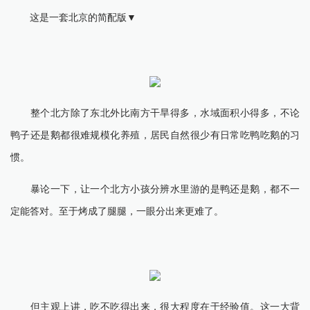
这是一套北京的简配版▼
整个北方除了东北外比南方干旱得多，水域面积小得多，不论
鸭子还是鹅都很难规模化养殖，居民自然很少有日常吃鸭吃鹅的习
惯。
暴论一下，让一个北方小孩分辨水里游的是鸭还是鹅，都不一
定能答对。至于烤成了腿腿，一眼分出来更难了。
但主观上讲，吃不吃得出来，很大程度在于经验值。这一大背