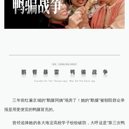
三年前红遍京城的“鹅腿阿姨”塌房了！她的“鹅腿”被朝阳群众举
报是用更便宜的鸭腿冒充的。
曾经追捧她的各大海淀高校学子纷纷破防，大呼这是“第三次鸭