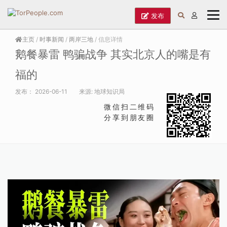
发布
主页
/
时事新闻
/
两岸三地
/ 信息详情
鹅餐暴雷 鸭骗战争 其实北京人的嘴是有
福的
发布：
2026-06-11
来源:
地球知识局
微信扫二维码
分享到朋友圈