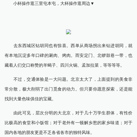
小杯操作逛三里屯本屯，大杯操作逛周边▼
去东西城区钻胡同也有惊喜。西单从商场拐出来钻进胡同，就
有本地沉淀多年口碑的涮肉、烤肉。而安定门、北锣鼓巷一带，也
藏着人们交口称赞的羊蝎子、四川火锅、孟加拉菜，等等等等。
不过，交通体验是一大问题。北京太大了，上面提到的美食非
常分散，极大削弱了出门觅食的动力。但只要你愿意探索，还是能
找到大量色味俱佳的宝藏。
由此可见，层次分明的大北京，对于几十万学生群体，有性价
比极高的食堂和小饭馆；对于老外有一顿解乡愁的家乡味道；对于
国内各地的朋友更是不乏各省各市的独特风味。