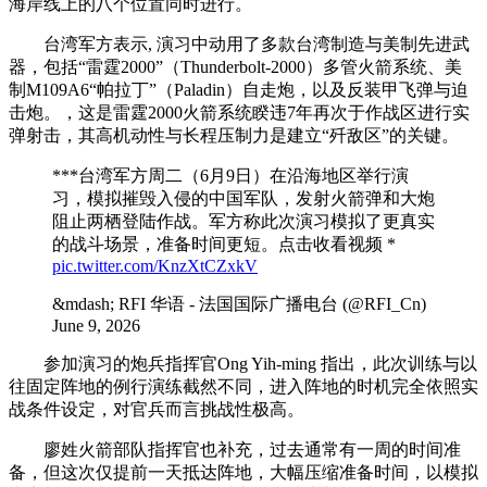
海岸线上的八个位置同时进行。
台湾军方表示, 演习中动用了多款台湾制造与美制先进武
器，包括“雷霆2000”（Thunderbolt-2000）多管火箭系统、美
制M109A6“帕拉丁”（Paladin）自走炮，以及反装甲飞弹与迫
击炮。，这是雷霆2000火箭系统睽违7年再次于作战区进行实
弹射击，其高机动性与长程压制力是建立“歼敌区”的关键。
***台湾军方周二（6月9日）在沿海地区举行演
习，模拟摧毁入侵的中国军队，发射火箭弹和大炮
阻止两栖登陆作战。军方称此次演习模拟了更真实
的战斗场景，准备时间更短。点击收看视频 *️
pic.twitter.com/KnzXtCZxkV
&mdash; RFI 华语 - 法国国际广播电台 (@RFI_Cn)
June 9, 2026
参加演习的炮兵指挥官Ong Yih-ming 指出，此次训练与以
往固定阵地的例行演练截然不同，进入阵地的时机完全依照实
战条件设定，对官兵而言挑战性极高。
廖姓火箭部队指挥官也补充，过去通常有一周的时间准
备，但这次仅提前一天抵达阵地，大幅压缩准备时间，以模拟