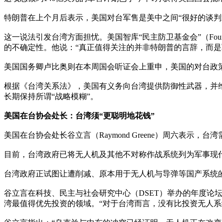
特朗普在上个月后表示，美国对台军售是美中之间“很好的谈判
这一说法引发台湾方面担忧。美国智库“民主防卫基金会”（Foundation
的不确定性。他说：“真正值得关注的并非特朗普的言辞，而是
美国国务卿卢比奥则在本周国会听证会上重申，美国的对台政
根据《台湾关系法》，美国有义务向台湾提供防御性武器，并
长期保持所谓“战略模糊”。
美国在台协会处长：台湾须“更聪明地花钱”
美国在台协会处长谷立言（Raymond Greene）周六表
目前，台湾政府已将无人机及其他不对称作战系统列为军事现代
台湾政府正试图让遭削减、原本用于无人机与导弹等国产系统
谷立言在科技、民主与社会研究中心（DSET）举办的年度论
湾最值得优先投资的领域。“对于台湾而言，没有比投资无人系