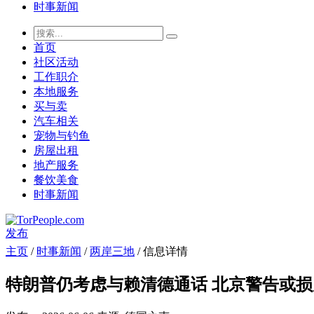
时事新闻
首页
社区活动
工作职介
本地服务
买与卖
汽车相关
宠物与钓鱼
房屋出租
地产服务
餐饮美食
时事新闻
发布
主页
/
时事新闻
/
两岸三地
/ 信息详情
特朗普仍考虑与赖清德通话 北京警告或