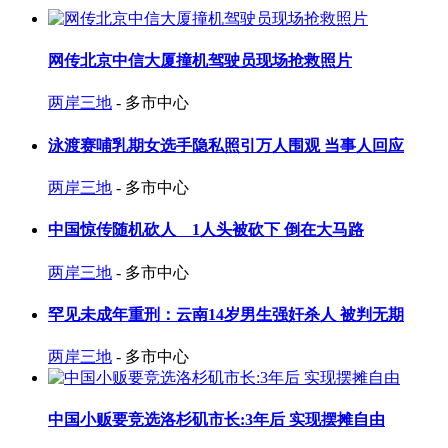
网传北京中信大厦撞机驾驶员现场抢救照片
两岸三地
- 多市中心
泳渡赛哺乳期女选手隐私照引万人围观 当事人回应
两岸三地
- 多市中心
中国惊传随机砍人 1人头被砍下 倒在大马路
两岸三地
- 多市中心
罕见未成年重刑：云南14岁男生强奸杀人 被判无期
两岸三地
- 多市中心
中国小贩要竞选洛杉矶市长:3年后 实现摆摊自由