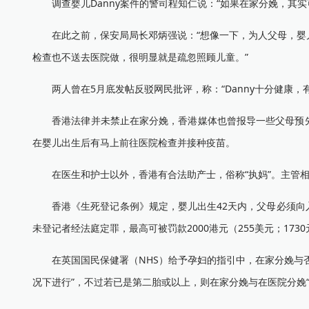
调查婴儿Danny案件的警司程知仁说：“如果在家分娩，其实
在此之前，保安局局长邓炳强说：“想像一下，为人父母，婴儿
检查也不送去医院做，很明显就是疏忽照顾儿童。”
两人曾在5月底发帖反驳网民批评，称：“Danny十分健康，
香港法律并未禁止在家分娩，香港媒体也曾报导一些父母预先
在婴儿出生后有马上前往医院检查并接种疫苗。
在医生和护士以外，香港有合法助产士，俗称“执妈”。主管相
香港《生死登记条例》规定，婴儿出生42天内，父母必须向入
未登记者经法庭定罪，最高可被罚款2000港元（255美元；173
在英国国民保健署（NHS）给予孕妇的指引中，在家分娩与否
况下进行”，不过若已是第二胎或以上，则在家分娩与在医院分娩