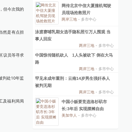
网传北京中信大厦撞机驾驶
，但今次我的
员现场抢救照片
两岸三地
- 多市中心
当然是有点担
泳渡赛哺乳期女选手隐私照引万人围观 当
事人回应
两岸三地
- 多市中心
与区议员等寻求
中国惊传随机砍人 1人头被砍下 倒在大马
路
两岸三地
- 多市中心
被判处10年监
罕见未成年重刑：云南14岁男生强奸杀人
被判无期
两岸三地
- 多市中心
工及福利局局
中国小贩要竞选洛杉矶市
长:3年后 实现摆摊自由
美加华人
- 多市中心