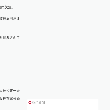
网民关注。
被捕后同意让
向瑞典方面了
。
人被扣查一天
报称在家分娩
热门新闻