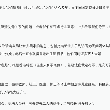
是我们所预计到，坦白说，我们在这么多年，在不同国家都被诬衊多年
厘清父母关系的问题，或者我们有否虐待儿童等⋯⋯儿子跟我们分开，
布他们争取瑞典当局让女儿回家的消息，包括抱着新生儿子到访香港民间团体
在家中分娩，此后一直未取得香港出生证明书。他们同时证实两人未婚。
“虐儿”，根据香港特区《侵害人身罪条例》，若经法庭裁定有罪，最高可
生效，强制教师、社工、医生、护士等马上举报虐待儿童嫌疑。特区劳
识“有很大提升”。
。执法人员称，有关曾关二人的案件，当局接获“许多投诉”。