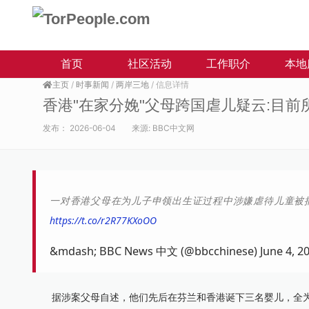
首页
社区活动
工作职介
本地
主页
/
时事新闻
/
两岸三地
/ 信息详情
香港"在家分娩"父母跨国虐儿疑云:目前
发布：
2026-06-04
来源:
BBC中文网
一对香港父母在为儿子申领出生证过程中涉嫌虐待儿童被
https://t.co/r2R77KXoOO
&mdash; BBC News 中文 (@bbcchinese) June 4, 2
据涉案父母自述，他们先后在芬兰和香港诞下三名婴儿，全为