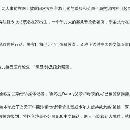
两人事前在网上披露因次女抚养权问题与瑞典和英国当局交涉内容引起
法庭令状将该名在家出生，一个半月大的婴儿暂托收容所，涉案父母在
取拘捕行动。警察目前已让他们保释候查，又称正透过中国外交部管道
接受医疗检查，“明显”涉及疏忽照顾。
后主动告诉媒体记者，“自称是Danny父亲和母亲的人”已被警察拘捕
姓本地女子当天下午因涉嫌“对所看管儿童或少年人虐待或忽略”被捕。两
向警方报到；特区入境事务处向BBC中文确认，两人当晚转到入境处，就