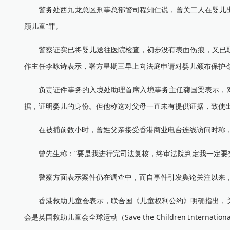
警务处西九龙总区刑事总部警司程知仁说，曾关二人在婴儿出生
顾儿童”罪。
警察证实已将婴儿送往医院检查，初步没有表面伤痕，又已取得
作主任李咏诗表示，署方星期三早上向法庭申请对婴儿颁布保护
负责证件事务的入境处助理首席入境事务主任龚国梁表示，对
据，证明婴儿的身份。但他称这对父母一直未有提供证据，致使
在被捕前数小时，曾姓父亲接受香港商业电台连线访问时称，拒
曾先生称：“要是我进行完司法复核，终审法院判定我一定要交
警察方面表示案件仍在调查中，而自事件引发舆论关注以来，对
香港救助儿童会表示，联合国《儿童权利公约》明确指出，关
会是英国救助儿童会全球运动（Save the Children Internati