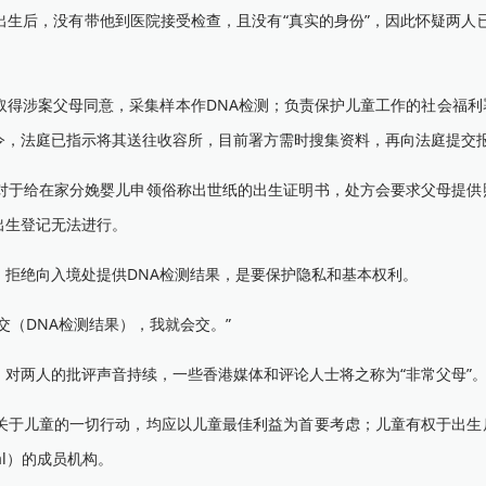
后，没有带他到医院接受检查，且没有“真实的身份”，因此怀疑两人已
涉案父母同意，采集样本作DNA检测；负责保护儿童工作的社会福利
令，法庭已指示将其送往收容所，目前署方需时搜集资料，再向法庭提交
于给在家分娩婴儿申领俗称出世纸的出生证明书，处方会要求父母提供
出生登记无法进行。
绝向入境处提供DNA检测结果，是要保护隐私和基本权利。
（DNA检测结果），我就会交。”
两人的批评声音持续，一些香港媒体和评论人士将之称为“非常父母”
于儿童的一切行动，均应以儿童最佳利益为首要考虑；儿童有权于出生
onal）的成员机构。