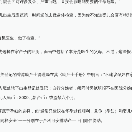
可能会面对许多复杂、严重问题，直接会影响到男婴的生命危险。”
出生后应该第一时间送他去做身体检查，因为你不知道婴儿会否有特别
有见医生，做了检查。”
选择在家产子的经历，而当中包括了本身是医生的父母。不过，这些报
关登记的香港助产士管理局在其《助产士手册》中明言：“不建议孕妇在家
境处辖下出生登记处登记；自行分娩者，须同时另纸填报不在医院分娩
0元人民币；8000元新台币）或监禁六个月。
属于孕妇的选择，但“通常只建议在怀孕过程顺利，且你（孕妇）和婴儿
“同样安全”——分别在于产科可安排助产士上门陪伴协助。