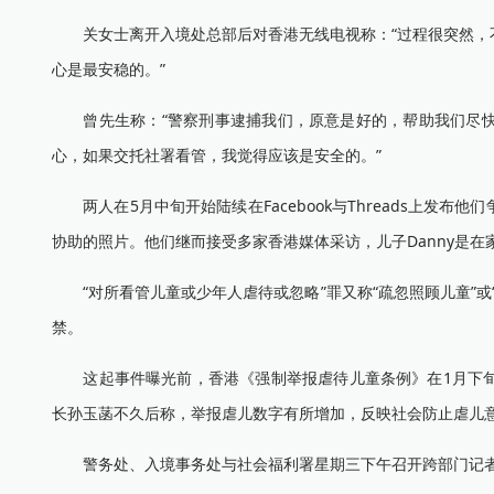
关女士离开入境处总部后对香港无线电视称：“过程很突然，不
心是最安稳的。”
曾先生称：“警察刑事逮捕我们，原意是好的，帮助我们尽快
心，如果交托社署看管，我觉得应该是安全的。”
两人在5月中旬开始陆续在Facebook与Threads上发
协助的照片。他们继而接受多家香港媒体采访，儿子Danny是
“对所看管儿童或少年人虐待或忽略”罪又称“疏忽照顾儿童”或
禁。
这起事件曝光前，香港《强制举报虐待儿童条例》在1月下旬
长孙玉菡不久后称，举报虐儿数字有所增加，反映社会防止虐儿意
警务处、入境事务处与社会福利署星期三下午召开跨部门记者会