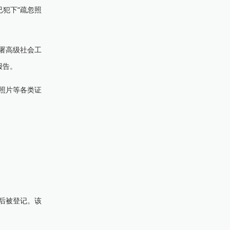
犯下“疏忽照
署高级社会工
报告。
照片等各类证
。
后被登记。该