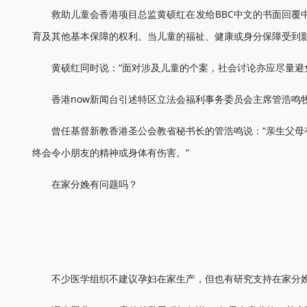
救助儿童会香港项目总监黄硕红在发给BBC中文的书面回覆中
育及其他基本保障的权利。当儿童的福祉、健康或身分保障受到
黄硕红同时说：“面对涉及儿童的个案，社会讨论亦应尽量避免
香港now新闻台引述特区立法会福利事务委员会主席管浩鸣牧
曾任基督新教香港圣公会教省秘书长的管浩鸣说：“亲生父母有
终会令小朋友的精神或身体有伤害。”
在家分娩有问题吗？
不少医学组织不建议孕妇在家生产，但也有研究支持在家分娩