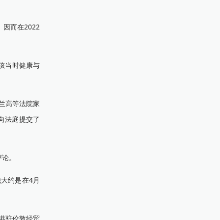
而在2022
女孩当时健康与
兰高等法院家
求向法庭提交了
评论。
大约是在4月
港驻伦敦经贸