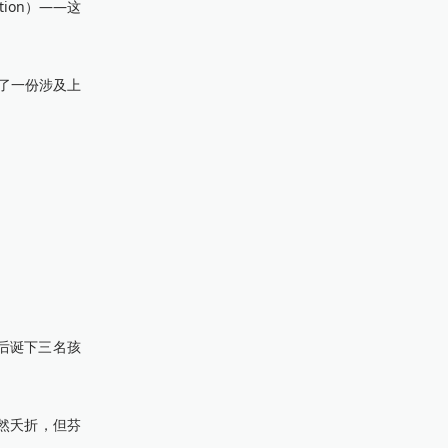
ion）——这
表了一份涉及上
后诞下三名孩
然夭折，但芬