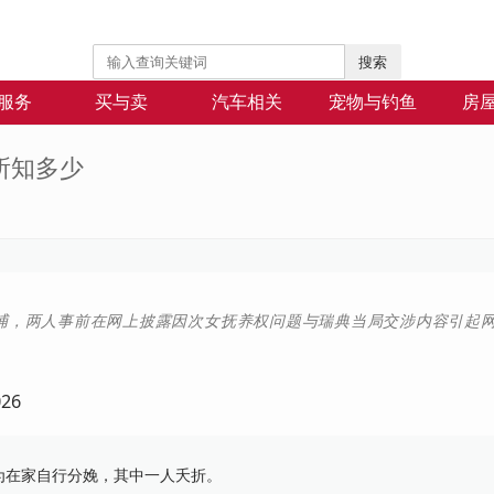
搜索
服务
买与卖
汽车相关
宠物与钓鱼
房
所知多少
捕，两人事前在网上披露因次女抚养权问题与瑞典当局交涉内容引起
026
在家自行分娩，其中一人夭折。