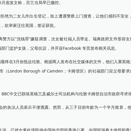
年5月底发文称，芬兰当局早已撤控。
拒绝为二女儿作出生登记，加上遭遇警察上门搜查，让他们感到不安全，因
证，欲举家迁往英国，签证获批。
被瑞典警方以“洗钱罪”嫌疑调查，次女被社福人员带走。瑞典政府文件形容
门监护女孩，父母抗议，并开设Facebook 专页发布相关讯息。
们最终在3月份抵达伦敦。根据两人发布在社交媒体的文件，他们入禀英格
ndon Borough of Camden；卡姆登区）的社福部门应父母要
BC中文已联络英格兰及威尔士司法机构与伦敦卡姆登自治市政府寻求
的执法人员表示不便透露。然而，从三子目前年龄为一个半月推算，他
说，已就女童处境联络中国外交部驻香港公署、中国驻瑞典大使馆和香