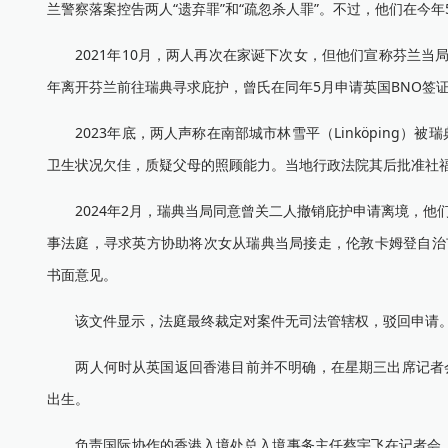
兰警察落案控告两人“遗弃罪”和“疏忽杀人罪”。不过，他们在今
2021年10月，两人再次在家诞下次女，但他们宣称芬兰当局
年离开芬兰前往瑞典寻求庇护，曾氏在同年5月申请英国BNO签
2023年底，两人声称在南部城市林雪平（Linköping）
卫生状况欠佳，质疑父母的照顾能力。当地行政法院其后批准社福部
2024年2月，瑞典当局同意曾关二人撤销庇护申请离境，他
事法庭，寻求英方协助将次女从瑞典当局接走，伦敦卡姆登自治市（Lo
书面意见。
该文件显示，法庭最终裁定对案件无司法管辖权，驳回申请。B
两人何时从英国返回香港目前并不明确，在星期三出席记者会
出生。
负责国际协作的香港入境处总入境事务主任蔡宇飞在记者会上