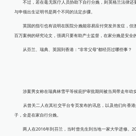
不过，若在毫无医疗人员协助下自行分娩，则英格兰法律还要求父母在婴
与申领出生证明书是两个不同的法定步骤。
英国的指引也有说明在医院分娩能容易应付突发并发症，但澳洲知名助产
百万案例的研究论文，强调只要有助产士监督，在家分娩是安全
从芬兰、瑞典、英国到香港：“非常父母”都经历过哪些事？
涉案男女称在瑞典林雪平等候庇护审批期间被当局带走年幼
从曾关二人在其社交平台专页发布的讯息，以及他们向香港媒体
子，全是在家自行分娩。
两人在2016年到芬兰，当时曾先生到当地一家大学进修。2