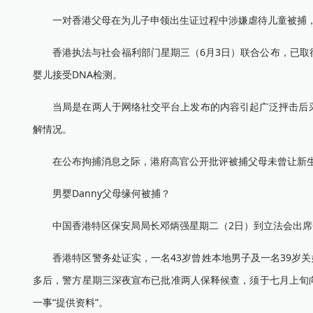
一对香港父母在为儿子申领出生证过程中涉嫌虐待儿童被捕，
香港执法与社会福利部门星期三（6月3日）联合公布，已取得
婴儿接受DNA检测。
当局是在两人于网络社交平台上发布的内容引起广泛抨击后采
解情况。
在公布拘捕消息之际，港府高官公开批评被捕父母未曾让新生儿
男婴Danny父母缘何被捕？
中国香港特区保安局局长邓炳强星期二（2日）到立法会出席会议
香港特区警务处证实，一名43岁曾姓本地男子及一名39岁关
多后，警方星期三深夜宣布已批准两人保释候查，须于七月上旬
一事“提供资料”。