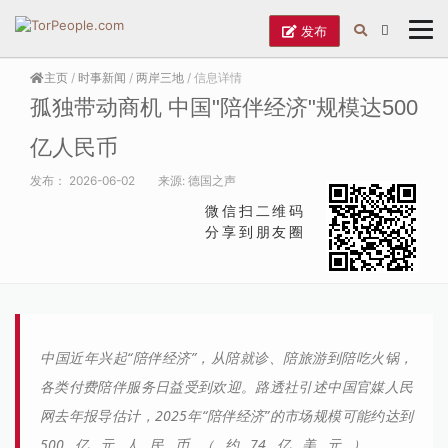
发布
主页
/
时事新闻
/
两岸三地
/ 信息详情
孤独带动商机 中国"陪伴经济"规模达500
亿人民币
发布：
2026-06-02
来源:
德国之声
微信扫二维码
分享到朋友圈
中国近年兴起“陪伴经济”，从陪就诊、陪旅游到陪吃火锅，
各类付费陪伴服务日益受到欢迎。路透社引述中国官媒人民
网去年报导估计，2025年“陪伴经济”的市场规模可能约达到
500亿元人民币（约74亿美元）。…