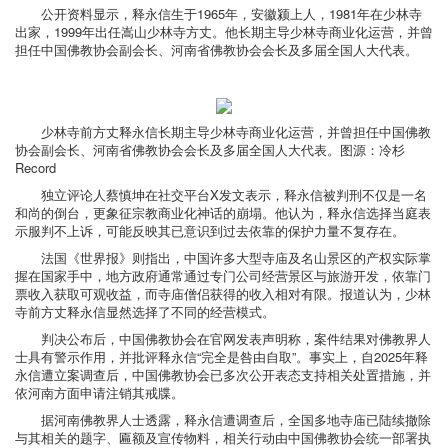
公开资料显示，释永信生于1965年，安徽颍上人，1981年在少林寺
出家，1999年出任嵩山少林寺方丈。他长期主导少林寺商业化运营，并曾
担任中国佛教协会副会长、河南省佛教协会会长及多届全国人大代表。
少林寺前方丈释永信长期主导少林寺商业化运营，并曾担任中国佛教
协会副会长、河南省佛教协会会长及多届全国人大代表。图源：冷杉
Record
独立评论人蔡慎坤在社交平台X发文表示，释永信被判刑不仅是一名
和尚的倒台，更象征宗教商业化神话的崩塌。他认为，释永信选择当庭表
示服判不上诉，可能反映其已意识到过去依靠的保护力量不复存在。
法国《世界报》则指出，中国许多大型寺庙及名山景区的产权实际掌
握在国家手中，地方政府通常通过专门公司经营景区与旅游开发，依靠门
票收入获取可观收益，而寺庙僧侣获得的收入相对有限。报道认为，少林
寺前方丈释永信显然选择了不同的经营模式。
判决公布后，中国佛教协会在官网发表声明称，案件结果对佛教界人
士具有警示作用，并批评释永信“完全是咎由自取”。事实上，自2025年释
永信遭立案调查后，中国佛教协会已多次公开表态支持相关处置措施，并
依河南方面申请注销其戒牒。
据河南佛教界人士透露，释永信遭调查后，全国多地寺庙已陆续撤除
与其相关的题字、匾额及宣传物料，相关行动由中国佛教协会统一部署执