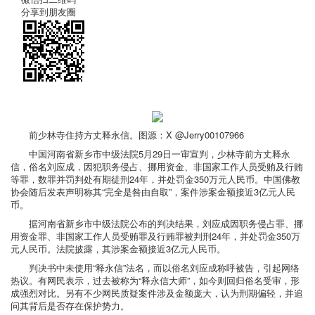
分享到朋友圈
前少林寺住持方丈释永信。图源：X @Jerry00107966
中国河南省新乡市中级法院5月29日一审宣判，少林寺前方丈释永
信，俗名刘应成，因犯职务侵占、挪用资金、非国家工作人员受贿及行贿
等罪，数罪并罚判处有期徒刑24年，并处罚金350万元人民币。中国佛教
协会随后发表声明称其“完全是咎由自取”，案件涉案金额接近3亿元人民
币。
据河南省新乡市中级法院公布的判决结果，刘应成因职务侵占罪、挪
用资金罪、非国家工作人员受贿罪及行贿罪被判刑24年，并处罚金350万
元人民币。法院披露，其涉案金额接近3亿元人民币。
判决书中未使用“释永信”法名，而以俗名刘应成称呼被告，引起网络
热议。有网民表示，过去被称为“释永信大师”，如今则回归俗名受审，形
成强烈对比。另有不少网民质疑案件涉及金额庞大，认为刑期偏轻，并追
问其背后是否存在保护势力。