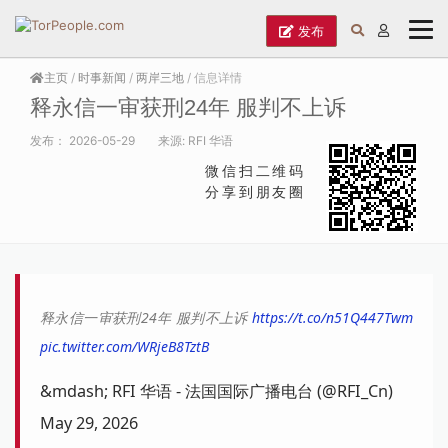
发布
主页
/
时事新闻
/
两岸三地
/ 信息详情
释永信一审获刑24年 服判不上诉
发布：
2026-05-29
来源:
RFI 华语
微信扫二维码
分享到朋友圈
释永信一审获刑24年 服判不上诉
https://t.co/n51Q447Twm
pic.twitter.com/WRjeB8TztB
&mdash; RFI 华语 - 法国国际广播电台 (@RFI_Cn)
May 29, 2026