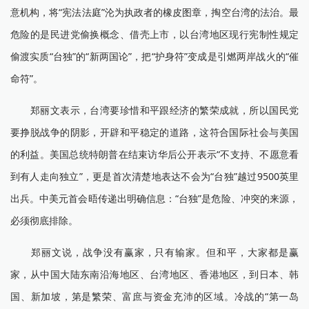
意机构，将“宪法法庭”沦为执政者的橡皮图章，掏空台湾的法治。最
危险的是民进党偷换概念、借壳上市，以台湾地区现行宪制性规定
偷渡实质“台独”的“新两国论”，把“护身符”变成是引燃两岸战火的“催
命符”。
郑丽文表示，台湾要珍惜和平跟经济的繁荣成就，所以国民党
要挣脱战争的阴影，开辟和平稳定的道路，这符合国际社会与美国
的利益。美国总统特朗普在结束访华后公开表示“不支持、不愿意看
到有人走向独立”，更是首次清楚地表达不会为“台独”越过9500英里
出兵。中美元首会晤传递出明确信息：“台独”是危险、冲突的来源，
必须彻底排除。
郑丽文说，战争没有赢家，只有输家。但和平，大家都是赢
家，从中国大陆东南沿海地区、台湾地区、香港地区，到日本、韩
国、新加坡，第是繁荣、富庶与资金充沛的区域。冷战的“第一岛