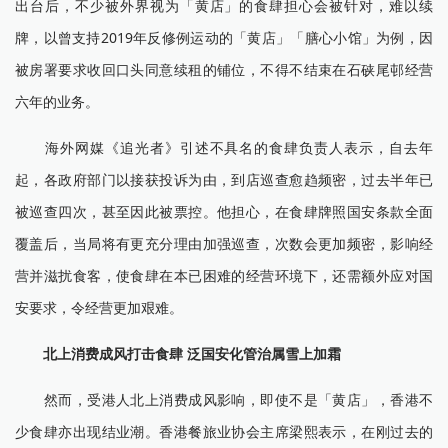
出台后，不少被外界视为「黄店」的食肆担心会被针对，难以续
牌，以曾支持2019年反修例运动的「黄店」「膳心小馆」为例，因
被房署要求收回口头同意续租的铺位，不得不结束在石硖尾邨经营
六年的业务。
海外网媒《追光者》引述不具名的食肆负责人表示，自去年
起，各政府部门以接获投诉为由，到店巡查愈趋频密，过去半年已
被巡查四次，甚至因此被票控。他担心，在食肆牌照国安条款全面
覆盖后，当局将有更充分理由加强巡查，次数会更加频密，影响经
营并滋扰食客，使食肆在本已困难的经营环境下，还需额外应对国
安要求，令经营更加艰难。
北上消费成风打击食肆 泛国安化管治属雪上加霜
然而，受港人北上消费成风影响，即使不是「黄店」，香港不
少食肆亦出现结业潮。香港餐旅业协会主席梁熙表示，在刚过去的