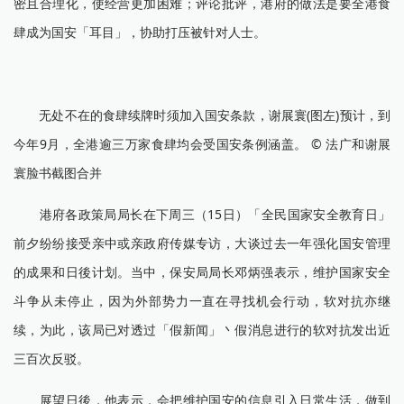
密且合理化，使经营更加困难；评论批评，港府的做法是要全港食
肆成为国安「耳目」，协助打压被针对人士。
无处不在的食肆续牌时须加入国安条款，谢展寰(图左)预计，到
今年9月，全港逾三万家食肆均会受国安条例涵盖。 © 法广和谢展
寰脸书截图合并
港府各政策局局长在下周三（15日）「全民国家安全教育日」
前夕纷纷接受亲中或亲政府传媒专访，大谈过去一年强化国安管理
的成果和日後计划。当中，保安局局长邓炳强表示，维护国家安全
斗争从未停止，因为外部势力一直在寻找机会行动，软对抗亦继
续，为此，该局已对透过「假新闻」丶假消息进行的软对抗发出近
三百次反驳。
展望日後，他表示，会把维护国安的信息引入日常生活，做到