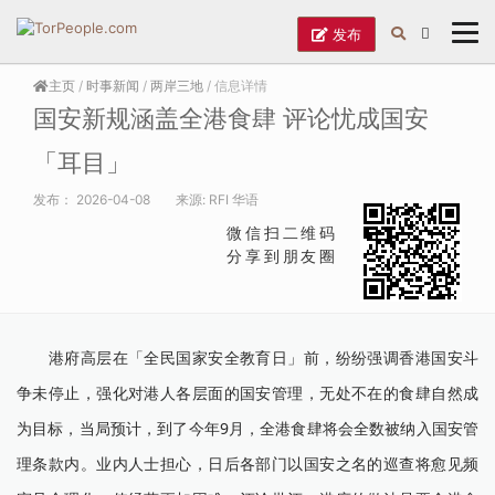
发布
主页
/
时事新闻
/
两岸三地
/ 信息详情
国安新规涵盖全港食肆 评论忧成国安
「耳目」
发布：
2026-04-08
来源:
RFI 华语
微信扫二维码
分享到朋友圈
港府高层在「全民国家安全教育日」前，纷纷强调香港国安斗
争未停止，强化对港人各层面的国安管理，无处不在的食肆自然成
为目标，当局预计，到了今年9月，全港食肆将会全数被纳入国安管
理条款内。业内人士担心，日后各部门以国安之名的巡查将愈见频