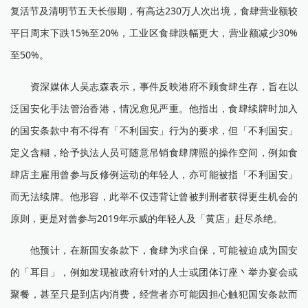
复活节及清明节五天长假期，有高达230万人次出境，食肆营业额较
平日周末下跌15%至20%，工业区食肆跌幅更大，营业额减少30%
至50%。
资深媒体人吴志森表示，事件反映港府不顾食肆生存，旨在以
泛国安化手法管治香港，情况愈见严重。他指出，食肆续牌时加入
的国安条款中有不得有「不利国安」行为的要求，但「不利国安」
定义含糊，给予执法人员可随意吊销食肆牌照的操作空间，例如食
肆店主雇用曾参与反修例运动的年轻人，亦可能被指「不利国安」
而无法续牌。他形容，此举不仅违背让曾被判刑者获得更生机会的
原则，更是对曾参与2019年示威的年轻人及「黄店」赶尽杀绝。
他预计，在新国安条款下，食肆为求自保，可能被迫成为国安
的「耳目」，例如发现被政府针对的人士或团体订座丶举办宴会或
聚餐，甚至只是到店内消费，经营者亦可能因担心触犯国安条款而