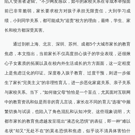
陷入‘受害者逻辑’。”不少网友感叹，如今的家校关系在零成本举报面
前已非常脆弱，家长要求校方对孩子承担无限责任，大到学习成
绩，小到同学关系，都可能成为“追责”校方的理由，最终，学生、家
长和校方都深受其害。
通过剖析上海、北京、深圳、苏州、成都5个大城市家长的教育
焦虑，本文指出，当前家长不仅高度担心孩子的学业表现，还很揪
心子女素质的拓展以及在校内外生活成长的方方面面，这一定程度
上是焦虑泛化的印证。深度卷入孩子教育、过度干预，则进一步催
生了家长“完美主义”的非理性育儿，进一步恶化家庭关系、亲子关系
与家校关系。当下，“如何做父母”恰恰是一个盲点，尤其面对互联网
中的教育资讯和似是而非的育儿言说，家长在不同的育儿“选项”中频
繁切换与试误，也陷入了角色混乱和认知冲突。这些现象说明，大
都市家长的教育焦虑越发呈现出“液态化恐惧”的表征，即一种“难以
名状”却又“无处不在”的莫名恐惧和焦虑，似乎说不清具体害怕什