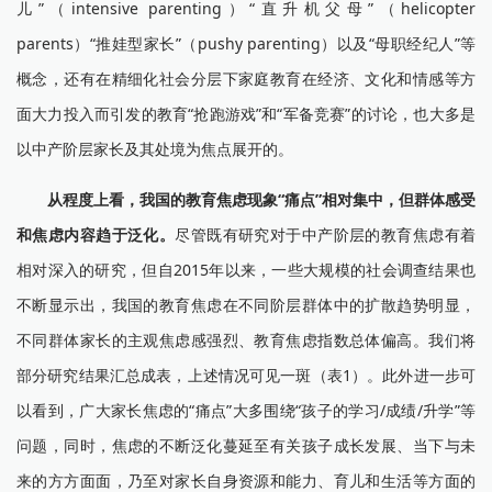
儿”（intensive parenting）“直升机父母”（helicopter
parents）“推娃型家长”（pushy parenting）以及“母职经纪人”等
概念，还有在精细化社会分层下家庭教育在经济、文化和情感等方
面大力投入而引发的教育“抢跑游戏”和“军备竞赛”的讨论，也大多是
以中产阶层家长及其处境为焦点展开的。
从程度上看，我国的教育焦虑现象“痛点”相对集中，但群体感受
和焦虑内容趋于泛化。
尽管既有研究对于中产阶层的教育焦虑有着
相对深入的研究，但自2015年以来，一些大规模的社会调查结果也
不断显示出，我国的教育焦虑在不同阶层群体中的扩散趋势明显，
不同群体家长的主观焦虑感强烈、教育焦虑指数总体偏高。我们将
部分研究结果汇总成表，上述情况可见一斑（表1）。此外进一步可
以看到，广大家长焦虑的“痛点”大多围绕“孩子的学习/成绩/升学”等
问题，同时，焦虑的不断泛化蔓延至有关孩子成长发展、当下与未
来的方方面面，乃至对家长自身资源和能力、育儿和生活等方面的