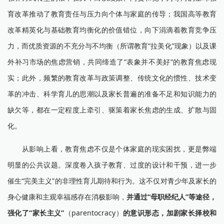
育改革推动了教育责任与压力向个体与家庭的传导；我国高等教育
改革精英化与基础教育均衡化的价值错位，向下涓滴着教育竞争压
力，而优质资源的不充分与不均衡（所谓教育“拉美化”现象）以及课
外补习市场的焦虑营销，共同缔造了“表象并不美好”的教育焦虑现
实；此外，频繁的教育改革与政策调整、传统文化的惯性、技术变
革的冲击、科学育儿的思潮以及家长普遍的准备不足和知识能力的
缺欠等，都在一定程度上牵引、驱策着家长焦虑的生成、扩散与固
化。
从影响上看，教育焦虑不仅是个体家庭的现实困扰，更是弊端
明显的公共议题。深度卷入孩子教育、过度的设计和干预，进一步
催生“完美主义”的非理性育儿期待和行为。这不仅对青少年及家长的
身心健康和主观幸福感存在消极影响，
并通过“母职经纪人”等途径，
强化了“家长主义”
（parentocracy）
的意识形态，加剧家长择校和