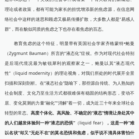
理论或者政策，都有可能为家长的担忧增添新的焦虑源，在信息网
络社会中这样的迷思和顾虑又极易传播扩散，大多数人都是“易感人
群”，而在貌似同质的焦虑之下也存在着焦虑的百态。
教育焦虑的这个特征，明显带有英国社会学家齐格蒙特•鲍曼
（Zygmunt Bauman）所言的“液态化”症候。作为对现代社会特别
是后现代境况最为敏锐犀利的观察家之一，鲍曼以其“液态现代
性”（liquid modernity）的理论视角，对我们所处的时代展开全景
扫描和深刻剖析。在“液态社会”隐喻下，那些源自传统、为人熟知的
社会制度、文化乃至生活方式都很难保有稳固的结构形态，变动不
居、变化莫测的力量“融化”“消解”着一切，成为近三十年来全球社会
转型的常态。
高度个体化、高风险、不确定的“液态”情境让身处其中
的人们越发体验到一种“液态的恐惧”
（liquid fear）
，这是一种“难
以名状”却又“无处不在”的莫名恐惧和焦虑，似乎说不清具体害怕什