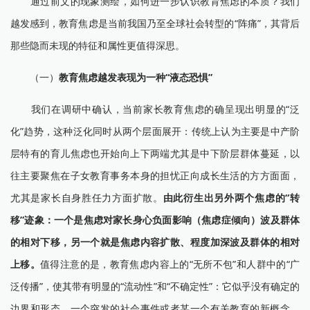
通过前文的现象测绘，如何进一步认识教育焦虑的本质？我们
越发感到，教育焦虑是当前我国乃至全球社会转型的“阵痛”，其背后
那些隐而未现的特征和属性更值得深思。
（一）
教育焦虑越发表现为一种“液态恐惧”
我们在调研中确认，当前家长教育焦虑的确呈现出明显的“泛
化”趋势，这种泛化同时从两个层面展开：传统上认为主要是中产阶
层特有的育儿焦虑也开始向上下两端尤其是中下阶层群体蔓延，以
往主要聚焦在子女教育事务本身的担忧正向成长生活的方方面面，
尤其是家长自身胜任力方面扩散。
由此衍生出另外两个焦虑的“转
移”迹象：一个是焦虑对家长身心负面影响（焦虑症倾向）波及群体
的相对下移，另一个就是焦虑内容扩散、程度加深波及群体的相对
上移。
值得注意的是，教育焦虑内容上的“无所不包”和人群中的“广
泛传播”，使其带有明显的“流动性”和“不确定性”：它似乎没有确定的
边界和形态，一个突发的社会事件或者某一个有关教育的新概念、