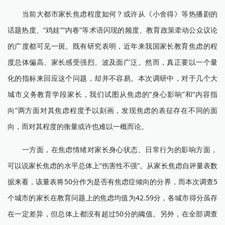
当前大都市家长焦虑程度如何？或许从《小舍得》等热播剧的
话题热度、“鸡娃”“内卷”等术语闪现的频度、教育政策牵动公众议论
的广度都可见一斑。既有研究表明，近年来我国家长教育焦虑的程
度总体偏高、家长感受强烈、波及面广泛。然而，真正要以一个量
化的指标来回应这个问题，却并不容易。本次调研中，对于几个大
城市义务教育学段家长，我们试图从焦虑的“身心影响”和“内容指
向”两方面对其焦虑程度予以刻画，发现焦虑的表征存在不同的面
向，而对其程度的衡量或许也难以一概而论。
一方面，在焦虑情绪对家长身心状态、日常行为的影响方面，
可以说家长焦虑的水平总体上“伤害性不强”。从家长焦虑自评量表数
据来看，该量表将50分作为是否有焦虑症倾向的分界，而本次调查5
个城市的家长在教育问题上的焦虑均值为42.59分，各城市得分虽存
在一定差异，但总体上都没有超过50分的阈值。另外，在全部调查