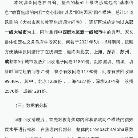
本次调查问卷在自编、整合的基础上最终形成包含“基本信
息”“教育焦虑的内容”“身心影响”以及“影响因素”四个模块、总计51道
题目的《大都市家长教育焦虑调查问卷》。调研区域确定为以
东部
一线大城市
为主，同时兼顾
中西部地区新一线城市
中的典型。家长
群体锁定在义务教育学段家长。问卷于2021年5月—6月期间，按照
方便抽样原则进行了在线调查，最终向
北京、上海、深圳、苏州、
成都
等5个城市发放并回收电子问卷11861份。剔除漏填、错填、填
答时间过短的问卷71份，剩余有效问卷11790份，问卷有效回收率
99.40%。其中，北京1238份，上海4327份，深圳2374份，苏州
2570份，成都1281份。
（三）数据的分析
问卷回收清理后，首先对教育焦虑内容和影响两个模块的信效
度水平进行检验。在焦虑内容部分，整体的Cronbach’sAlpha系数