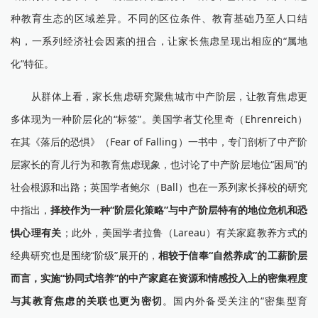
种教育生态的区域差异。不同的区位条件、教育基础乃至人口结
构，一系列经济社会因素的扭合，让家长焦虑呈现出相应的“属地
化”特征。
从群体上看，家长焦虑研究聚焦城市中产阶层，让教育焦虑更
多体现为一种阶层化的“标签”。美国学者艾伦里奇（Ehrenreich）
在其《落后的恐惧》（Fear of Falling）一书中，专门剖析了中产阶
层家长的育儿行为和教育焦虑现象，也讨论了中产阶层地位“困局”的
社会根源和出路；英国学者鲍尔（Ball）也在一系列家长择校的研究
中指出，
择校作为一种“阶层化策略”与中产阶层特有的地位危机和恐
惧心理有关
；此外，美国学者拉鲁（Lareau）有关家庭教养方式的
经典研究也是围绕“阶级”展开的，
相较于信奉“自然养成”的工薪阶层
而言，实施“协同式培养”的中产家庭在资源和情感投入上的密集程度
与其教育焦虑的关联也更为密切
。国内外备受关注的“密集型育