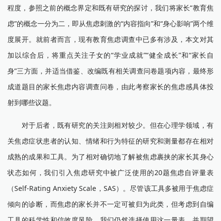
程度，参照之前的概念界定和既有研究的探讨，我们将家长“教育焦
虑”的概念一分为二，即从焦虑刺激的“内容指向”和“身心影响”两个维
度展开。就前者而言，现有教育焦虑调查中已多有涉及，本文对其
加以综合后，将重点关注子女的“学业成就”“健全成长”和“家长自
身”三方面，并适当借鉴、改编既有相关调查问卷题项内容，最终形
成道题目的家长焦虑内容调查问卷，由此考察家长的焦虑感具体投
射到哪些议题。
对于后者，既有研究的关注则相对较少。但在心理学领域，有
关焦虑症状患者的认知、情绪和行为特征的研究和测量都存在相对
成熟的成果和工具。为了相对确切地了解被焦虑裹挟的家长其身心
状态如何，我们引入焦虑研究中被广泛使用的20题焦虑自评量表
（Self-Rating Anxiety Scale，SAS）。尽管该工具多被用于焦虑症
倾向的诊断，而焦虑的家长并不一定可被归为此类，但考虑到自编
工具的科学性和信效度风险，我们仍然选择使用这一量表，并期望