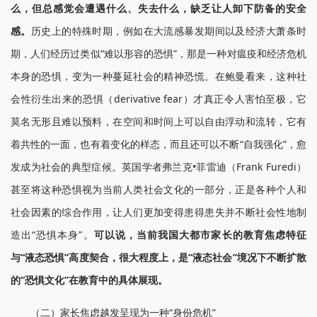
么，但总感觉会遭遇什么、失去什么，缺乏让人卸下防备的安全
感。
历史上的特殊时期，例如在大流感暴发期间以及经济大萧条时
期，人们经历过类似“难以形容的恐惧”，那是一种对瘟疫和经济危机
本身的恐惧，变为一种蔓延社会的精神恐慌。在鲍曼看来，这种社
会性衍生出来的恐惧（derivative fear）才真正令人害怕至极，它
莫名无形且难以预料，在空间和时间上可以自由浮动和流转，它有
着共性的一面，也有着变化的样态，而且还可以不断“自我强化”，愈
发成为社会的典型症候。英国学者弗兰克•菲雷迪（Frank Furedi）
甚至将这种恐惧视为当前人类社会文化的一部分，正是各种个人和
社会因素的综合作用，让人们更加变得患得患失并不断社会性地制
造出“恐惧本身”。
可以说，当前我国大都市家长的教育焦虑特征
与“液态恐惧”高度契合，很大程度上，是“液态社会”境况下不断扩散
的“恐惧文化”在教育中的具体展现。
（二）家长焦虑越发呈现为一种“身份危机”