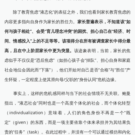
除了教育焦虑“液态化”的表征之外，我们也看到家长教育焦虑的
内容更多指向自身作为家长的胜任力。
家长普遍表示，不知道该“如
何与孩子相处”、会受“育儿理念冲突”的困扰、担心自己在“经济、时
间、情感投入”上的不足等等。该项得分在所有被调查家长中得分最
高，且在中上阶层家长中更为突显。
该迹象表明，当前，家长的焦
虑似乎不仅仅是“恐后焦虑”（如担心孩子会“掉队”、担心自身和家庭
社会地位会因此而“下落”），他们开始对自己是否“合格”与“胜任”产
生怀疑，一定程度上使其滑向母/父职的“身份认同”危机边缘。
事实上，这样的危机感同样与当下的社会情境不无关联。鲍曼
指出，“液态社会”同时也是一个高度个体化的社会，而个体化转型
（individualization）意味着，人们的角色身份不再是一个“既
定”（given）的东西，而是一项主要依靠个体来承担并为其结果负
责的“任务”（task）。在此过程中，并没有一个可以通过模仿和内化