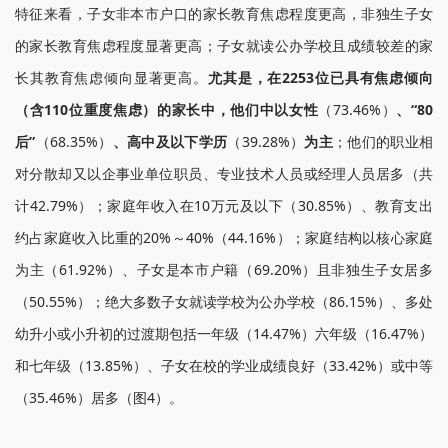
特征来看，子女非本市户口的家长教育焦虑程度更高，非独生子女
的家长教育焦虑程度显著更高；子女就读公办学校且成绩较差的家
长其教育焦虑倾向显著更高。
尤其是，在2253位已具有焦虑倾向
（含110位重度焦虑）的家长中，他们中以女性
（73.46%）
、“80
后”
（68.35%）
、高中及以下学历
（39.28%）
为主
；他们的职业相
对分散却又以企事业单位职员、专业技术人员或经理人员居多（共
计42.79%）；家庭年收入在10万元及以下（30.85%）、教育支出
约占家庭收入比重的20%～40%（44.16%）；家庭结构以核心家庭
为主（61.92%）、子女是本市户籍（69.20%）且非独生子女居多
（50.55%）；绝大多数子女就读学校为公办学校（86.15%）、多处
幼升小或小升初的过渡期包括一年级（14.47%）六年级（16.47%）
和七年级（13.85%）、子女在校的学业成绩良好（33.42%）或中等
（35.46%）居多（图4）。