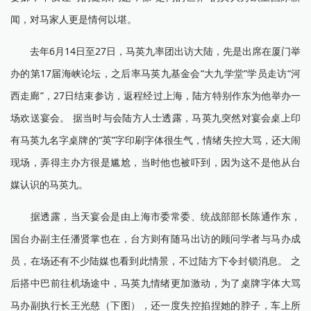
闻，对马家人更是情何以堪。
去年6月14日至27日，马英九率团出访大陆，先是出席在厦门举
办的第17届海峡论坛，之后率马英九基金会“大九学堂”学员走访“河
西走廊”，27日结束参访，返程经过上海，陆方特别作东为他举办一
场欢送宴会。 据当时与会陆方人士透露，马英九突然对宴会桌上印
有马英九名字桌牌的“英”字印刷字体很生气，情绪失控大骂，还大闹
现场，弄得主办方很是尴尬，当时他也被吓到，因为这不是他从台
媒认识的马英九。
据透露，当天宴会是由上海市委常委、统战部部长陈通作东，
国台办副主任潘贤掌也在，台方则有随马出访的顾问学者与马办成
员，在场还有不少陆媒也看到此情景，不过陆方下令封锁消息。 之
后搭中巴前往机场途中，马英九情绪更加激动，为了桌牌字体大骂
马办副执行长王光慈（下图），还一度失控掐捏她的脖子，车上所