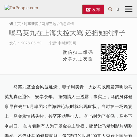
发布
主页
/
时事新闻
/
两岸三地
/ 信息详情
曝马英九在上海失控大骂 还掐她的脖子
发布：
2026-05-23
来源:
中时新闻网
微信扫二维码
分享到朋友圈
马英九基金会风波延烧，妻子周美青、大姊马以南发声明盼马
英九真正退休，安享余年。 据知情人士透露，事实上，马的身体健
康早在去年6月率团出席海峡论坛时就出现症状，当时在一场晚宴
上，马突然情绪失控，甚至还动手打人。 但当时为了护马，马办下
令封口。 如今看到有人为了基金会主导权，硬是让马录制影片切割
妻姊，不仅让马的健康问题，像“楚门的世界”的真人秀跃上国际新