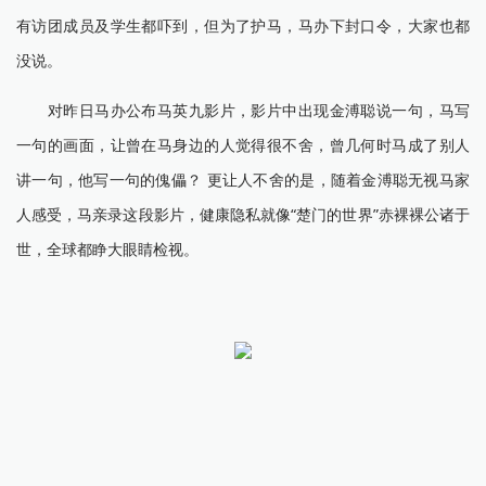
有访团成员及学生都吓到，但为了护马，马办下封口令，大家也都
没说。
对昨日马办公布马英九影片，影片中出现金溥聪说一句，马写
一句的画面，让曾在马身边的人觉得很不舍，曾几何时马成了别人
讲一句，他写一句的傀儡？ 更让人不舍的是，随着金溥聪无视马家
人感受，马亲录这段影片，健康隐私就像“楚门的世界”赤裸裸公诸于
世，全球都睁大眼睛检视。