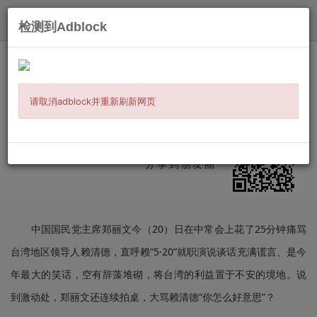
发布
检测到Adblock
主页
/
时事新闻
/
两岸三地
/ 信息详情
郑丽文批赖清德:不接受“九二共识”就是
准备打仗
请取消adblock并重新刷新网页
发布：
2026-05-20
来源:
台海网
微信扫二维码
分享到朋友圈
中国国民党主席郑丽文今（20）日在中常会上花了25分钟痛骂
台湾地区领导人赖清德，直呼赖“5·20”就职演说谈话充满谎言、是今
年最大的笑话，空有辞藻堆砌，将台湾的利益置于不安的境地。说
到激动处，郑丽文还连续拍桌，大骂赖清德“你怎么好意思”？