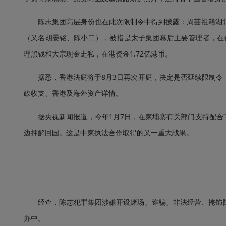
陈志集团高层身份也在此次限制令中得到披露：周芸祖籍湖北，
（又名胡晏铭、陈小二），被指是太子集团幕后主要管理者，在
理黑钱和大宗现金走私，在港资金1.72亿港币。
据悉，香港法庭将于8月3日再次开庭，决定是否延续限制令，
政收支、香港及海外资产详情。
据央视新闻报道，今年1月7日，在柬埔寨有关部门支持配合下
边押解回国。这是中柬执法合作取得的又一重大战果。
经查，陈志犯罪集团涉嫌开设赌场、诈骗、非法经营、掩饰隐
办中。