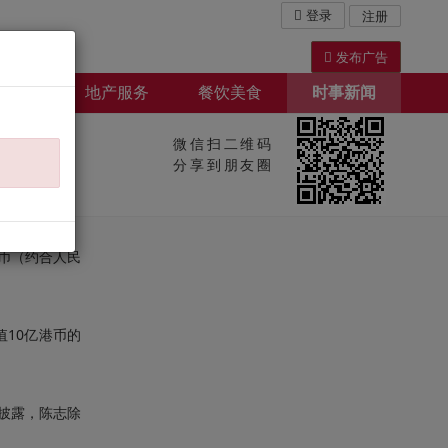
登录
注册
发布广告
屋出租
地产服务
餐饮美食
时事新闻
微信扫二维码
分享到朋友圈
币（约合人民
10亿港币的
披露，陈志除