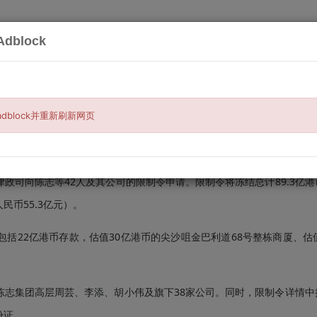
dblock
搜索
服务
买与卖
汽车相关
宠物与钓鱼
房
陈志个人资产
dblock并重新刷新网页
司向陈志等42人及其公司的限制令申请。限制令将冻结总计89.3亿港
民币55.3亿元）。
22亿港币存款，估值30亿港币的尖沙咀金巴利道68号整栋商厦、估值
集团高层周芸、李添、胡小伟及旗下38家公司。同时，限制令详情中
份证。