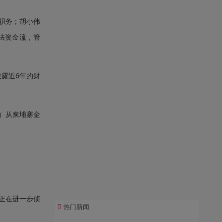
职务；胡小伟
法资金流，管
露近6年的财
）从柬埔寨金
正在进一步侦
热门新闻