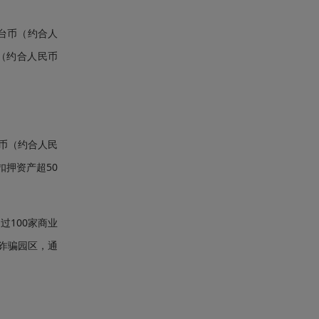
新台币（约合人
币（约合人民币
币（约合人民
扣押资产超50
100家商业
个诈骗园区，通