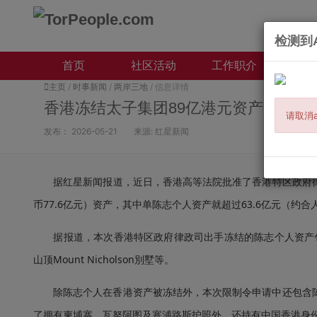
检测到A
首页
社区活动
工作职介
本地
主页
/
时事新闻
/
两岸三地
/ 信息详情
香港冻结太子集团89亿港元资产 包括
请取消a
发布：
2026-05-21
来源:
红星新闻
据红星新闻报道，近日，香港高等法院批准了香港特区政府律政
币77.6亿元）资产，其中单陈志个人资产就超过63.6亿元（约合人
据报道，本次香港特区政府律政司出手冻结的陈志个人资产包括
山顶Mount Nicholson別墅等。
除陈志个人在香港资产被冻结外，本次限制令申请中还包含陈志
了拥有柬埔寨、瓦努阿图及塞浦路斯护照外，还持有中国香港身