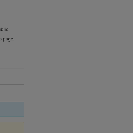
blic
is page.