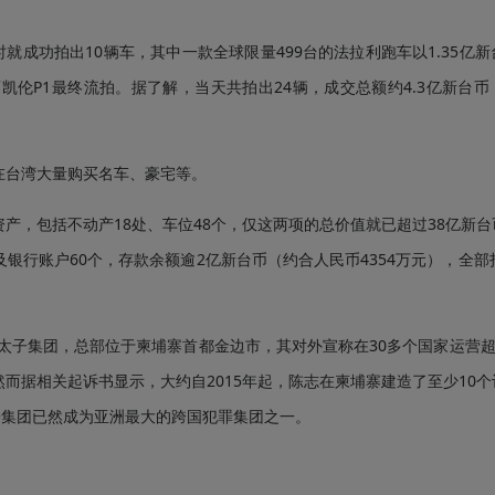
成功拍出10辆车，其中一款全球限量499台的法拉利跑车以1.35亿
迈凯伦P1最终流拍。据了解，当天共拍出24辆，成交总额约4.3亿新台
台湾大量购买名车、豪宅等。
，包括不动产18处、车位48个，仅这两项的总价值就已超过38亿新台
及银行账户60个，存款余额逾2亿新台币（约合人民币4354万元），全部
子集团，总部位于柬埔寨首都金边市，其对外宣称在30多个国家运营超过
而据相关起诉书显示，大约自2015年起，陈志在柬埔寨建造了至少10
子集团已然成为亚洲最大的跨国犯罪集团之一。