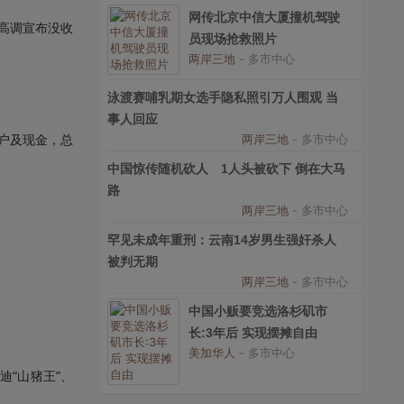
网传北京中信大厦撞机驾驶
高调宣布没收
员现场抢救照片
两岸三地
- 多市中心
泳渡赛哺乳期女选手隐私照引万人围观 当
事人回应
户及现金，总
两岸三地
- 多市中心
中国惊传随机砍人 1人头被砍下 倒在大马
路
两岸三地
- 多市中心
罕见未成年重刑：云南14岁男生强奸杀人
被判无期
两岸三地
- 多市中心
中国小贩要竞选洛杉矶市
长:3年后 实现摆摊自由
美加华人
- 多市中心
“山猪王”、