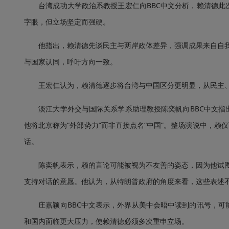
台湾成功大学政治系教授王宏仁向BBC中文分析，赖清德此次
字眼，但立场坚定而强硬。
他指出，赖清德先谈民主与两岸政体差异，强调成果来自自我防
与国家认同，呼吁方向一致。
王宏仁认为，赖清德逐步将台湾与中国区分更明显，从民主、
淡江大学外交与国际关系学系助理教授陈奕帆向BBC中文指出
他将北京称为“外部势力”而非直接点名“中国”。整场演说中，赖
话。
陈奕帆表示，赖的言论可能被视为不友善的姿态，因为他试图将
支持对话的意愿。他认为，从特朗普政府的角度来看，这些表述
庄嘉颖向BBC中文表示，外界从美中会晤中读到的讯号，可能
和国内面临更大压力，使赖清德必须多次重申立场。