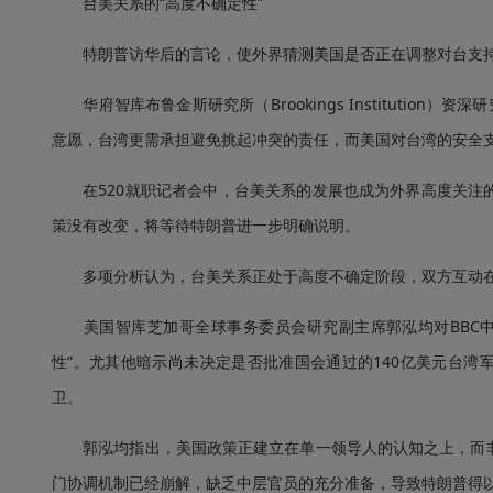
台美关系的“高度不确定性”
特朗普访华后的言论，使外界猜测美国是否正在调整对台支
华府智库布鲁金斯研究所（Brookings Institution）
意愿，台湾更需承担避免挑起冲突的责任，而美国对台湾的安全
在520就职记者会中，台美关系的发展也成为外界高度关注的
策没有改变，将等待特朗普进一步明确说明。
多项分析认为，台美关系正处于高度不确定阶段，双方互动在
美国智库芝加哥全球事务委员会研究副主席郭泓均对BBC中
性”。尤其他暗示尚未决定是否批准国会通过的140亿美元台湾
卫。
郭泓均指出，美国政策正建立在单一领导人的认知之上，而非
门协调机制已经崩解，缺乏中层官员的充分准备，导致特朗普得