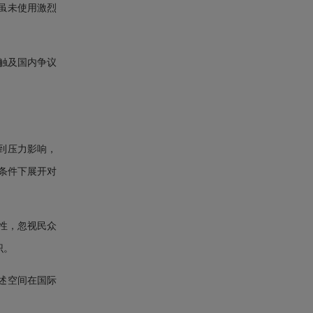
虽未使用激烈
触及国内争议
到压力影响，
提条件下展开对
性，忽视民众
识。
述空间在国际