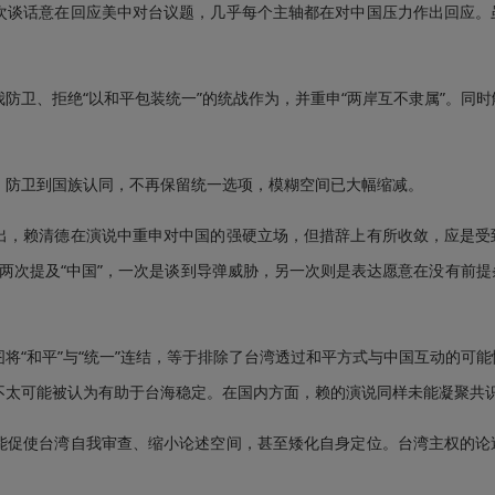
谈话意在回应美中对台议题，几乎每个主轴都在对中国压力作出回应。
卫、拒绝“以和平包装统一”的统战作为，并重申“两岸互不隶属”。同时
防卫到国族认同，不再保留统一选项，模糊空间已大幅缩减。
，赖清德在演说中重申对中国的强硬立场，但措辞上有所收敛，应是受
仅两次提及“中国”，一次是谈到导弹威胁，另一次则是表达愿意在没有前
“和平”与“统一”连结，等于排除了台湾透过和平方式与中国互动的可能
不太可能被认为有助于台海稳定。在国内方面，赖的演说同样未能凝聚共
促使台湾自我审查、缩小论述空间，甚至矮化自身定位。台湾主权的论