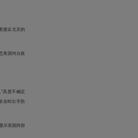
场更接近北京的
态美国对台政
“高度不确定
攻击时出手防
显示美国跨部