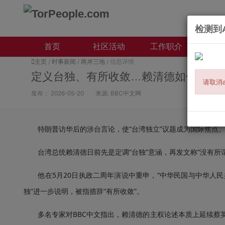
检测到A
首页
社区活动
工作职介
本地
主页
/
时事新闻
/
两岸三地
/ 信息详情
定义台独、有所收敛…赖清德如何论述
请取消a
发布：
2026-05-20
来源:
BBC中文网
特朗普访华后的涉台言论，使“台湾独立”议题成为国际焦点
台湾总统赖清德日前先是定调“台独”意涵，再发文称“没有所谓的
他在5月20日执政二周年演说中重申，“中华民国与中华人民共
独”进一步说明，被指措辞“有所收敛”。
多名专家对BBC中文指出，赖清德的主权论述本质上延续蔡英