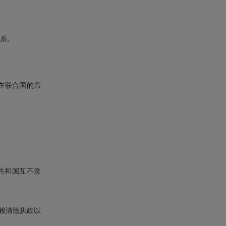
关系。
在联合国的席
共和国互不隶
赖清德执政以