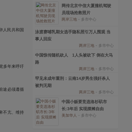
网传北京中信大厦撞机驾驶
员现场抢救照片
两岸三地
- 多市中心
华人民共和国
泳渡赛哺乳期女选手隐私照引万人围观 当
事人回应
两岸三地
- 多市中心
中国惊传随机砍人 1人头被砍下 倒在大马
路
党多年来呼吁
两岸三地
- 多市中心
罕见未成年重刑：云南14岁男生强奸杀人
被判无期
的前途必须遵循
两岸三地
- 多市中心
中国小贩要竞选洛杉矶市
长:3年后 实现摆摊自由
卑不亢、维持
美加华人
- 多市中心