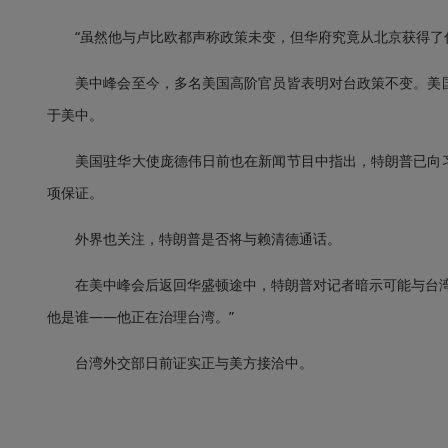
“虽然他与卢比欧都声称政策未变，但华府究竟从北京获得了什
美中峰会至今，多名美国高阶官员皆表明对台政策不变。美国
于美中。
美国驻华大使庞德伟日前也在新闻节目中指出，特朗普已向习
项保证。
外界也关注，特朗普是否将与赖清德通话。
在美中峰会后返回华盛顿途中，特朗普对记者暗示可能与台湾方
他是谁——他正在治理台湾。”
台湾外交部日前证实正与美方接洽中。