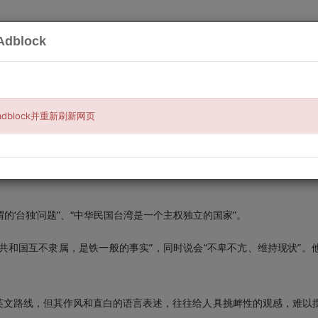
dblock
搜索
服务
买与卖
汽车相关
宠物与钓鱼
房
台湾主权？
dblock并重新刷新网页
。
‘台独’问题”、“中华民国台湾是一个主权独立的国家”。
和国互不隶属，是铁一般的事实”，同时说会“不卑不亢、维持现状”。他
文路线，但其作风和直白的语言表述，往往给人具挑衅性的观感，难以摆