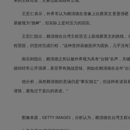
来的主权论述，主要也延续既有立场。
王宏仁表示，外界常认为赖清德在形象上比蔡英文更显强硬，但
易被视为“挑衅”，但实际上是对压力的回应。
王宏仁指出，赖清德在台湾主权语言上延续蔡英文的路线，但
程受阻，仍坚持完成行程，“这种坚持虽被批评为固执，几乎没有
南乐则指出，赖清德之所以被外界视为具有“台独”名声，关键
德却经常公开强调，甚至带有挑战意味。例如在赖清德在去年“台湾
他分析，虽然赖清德的意涵仍是“事实独立”，但这种表述容易
谨慎，避免过于直白的表述。”
图像来源，GETTY IMAGES，分析认为，赖清德在台湾主