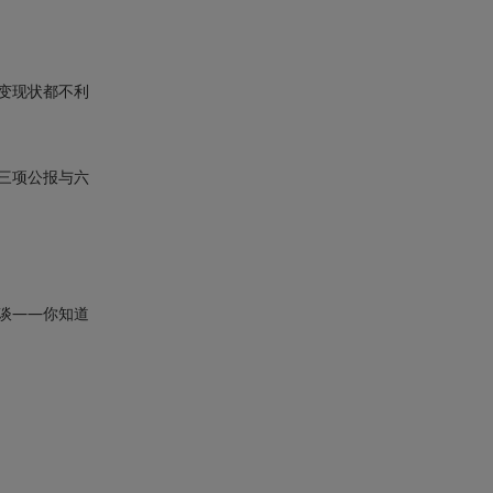
变现状都不利
三项公报与六
谈——你知道