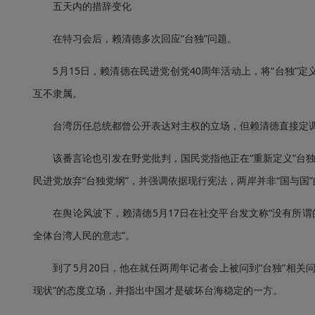
五天内的措辞变化
在特习会后，赖清德多次回应“台独”问题。
5月15日，赖清德在民进党创党40周年活动上，将“台独”
互不隶属。
台湾历任总统都曾公开表达对主权的立场，但赖清德直接定调
该番言论也引发在野党批判，国民党指他正在“重新定义”台独
民进党放弃“台独党纲”，并强调依据现行宪法，两岸并非“国与国
在舆论风波下，赖清德5月17日在社交平台发文称“没有所谓的‘
全体台湾人民的意志”。
到了5月20日，他在就任两周年记者会上被问到“台独”相关
现状”的态度立场，并指出中国才是破坏台海稳定的一方。