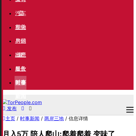
卖
汽车
相关
宠物
与钓
房屋
鱼
出租
地产
服务
餐饮
美食
时事
新闻
发布
主页
/
时事新闻
/
两岸三地
/ 信息详情
月入5万 陪人爬山:爬着爬着 变味了