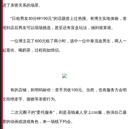
进了亲密关系的场景。
“日租男友30分钟190元”的话题曾上过热搜。有博主实地体验，发
现到店后男友可以现场挑选，甚至还有盲盒玩法，抽到谁算谁。
一位博主花了600元租了两小时，选中一位中泰混血男生，两人一
起逛街、喝奶茶，过程宛如情侣。
有的店铺，则明码标价：牵手另收100元。当然，也有服务方会明
文拒绝牵手、接吻等亲密行为。
二次元圈子的“委托服务”，则是花钱雇人穿上cos服，扮演自己最
爱的动画或游戏角色，来一场线下约会。