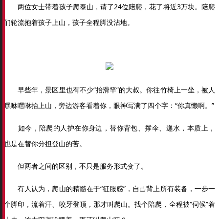
两位女士带着孩子爬泰山，请了24位陪爬，花了将近3万块。陪爬
们轮流抱着孩子上山，孩子全程脚没沾地。
早些年，景区里也有不少“抬滑竿”的大叔。你往竹椅上一坐，被人
嘿咻嘿咻抬上山，旁边游客看着你，眼神写满了四个字：“你真懒啊。”
如今，陪爬的人护在你身边，替你背包、撑伞、递水，本质上，
也是在替你分担登山的苦。
但两者之间的区别，不只是服务形式变了。
有人认为，爬山的精髓在于“征服感”，自己背上所有装备，一步一
个脚印，流着汗、咬牙登顶，那才叫爬山。找个陪爬，全程被“伺候”着