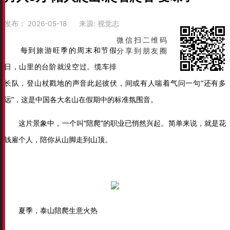
发布：
2026-05-18
来源:
视觉志
微信扫二维码
每到旅游旺季的周末和节假
分享到朋友圈
日，山里的台阶就没空过。缆车排
长队，登山杖戳地的声音此起彼伏，间或有人喘着气问一句“还有多
远”，这是中国各大名山在假期中的标准氛围音。
这片景象中，一个叫“陪爬”的职业已悄然兴起。简单来说，就是花
钱雇个人，陪你从山脚走到山顶。
夏季，泰山陪爬生意火热