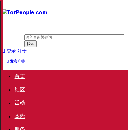
搜索
登录
注册
发布广告
首页
社区
活动
工作
职介
本地
服务
买与