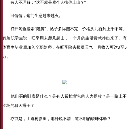
有人不理解：“这不就是雇个人扶你上山？”
可偏偏，这门生意越来越火。
打开闲鱼搜索“陪爬”，帖子多得翻不完，价格从几百到上千不等。
有兼职学生说，旺季周末爬几趟山，一个月的生活费就挣出来了。有
体育生毕业后加入全职陪爬，在旺季除去极端天气，月收入可达3至5
万。
他们买的到底是什么？是有人帮忙背包的人力拐杖？是一路上不
冷场的聊天搭子？
亦或是，山道树影里，那种说不清、道不明的暧昧体验？