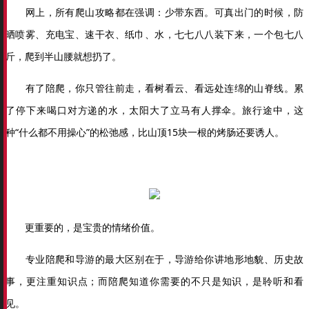
网上，所有爬山攻略都在强调：少带东西。可真出门的时候，防
晒喷雾、充电宝、速干衣、纸巾、水，七七八八装下来，一个包七八
斤，爬到半山腰就想扔了。
有了陪爬，你只管往前走，看树看云、看远处连绵的山脊线。累
了停下来喝口对方递的水，太阳大了立马有人撑伞。旅行途中，这
种“什么都不用操心”的松弛感，比山顶15块一根的烤肠还要诱人。
更重要的，是宝贵的情绪价值。
专业陪爬和导游的最大区别在于，导游给你讲地形地貌、历史故
事，更注重知识点；而陪爬知道你需要的不只是知识，是聆听和看
见。