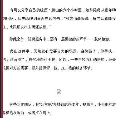
有网友分享自己的经历：爬山的六个小时里，她和陪爬从童年聊
到职场，从失恋聊到最近在读的书：“对方情商极高，每句话都能接
住，比跟朋友出去玩还放松。”
除此之外，陪爬服务中，还有一层更微妙的环节——肢体接触。
爬山这件事，天然就有需要借力的场景。台阶陡了，伸手扶一
把；路面滑了，自然地牵住手腕。所以，一些年轻力壮的陪爬，还会
根据对方的需要，额外提供背、拉、扛、抱的服务环节。
有些陪爬团队，把“公主抱”素材做成宣传片，视频里，小哥把女游
客横抱在胸前，或者扛在肩上。