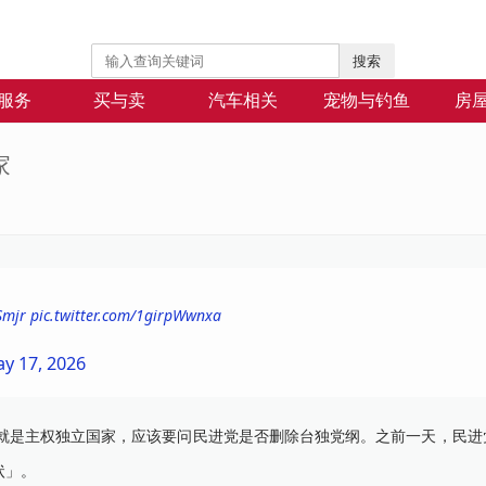
搜索
服务
买与卖
汽车相关
宠物与钓鱼
房
家
Smjr
pic.twitter.com/1girpWwnxa
y 17, 2026
是主权独立国家，应该要问民进党是否删除台独党纲。之前一天，民进
状」。