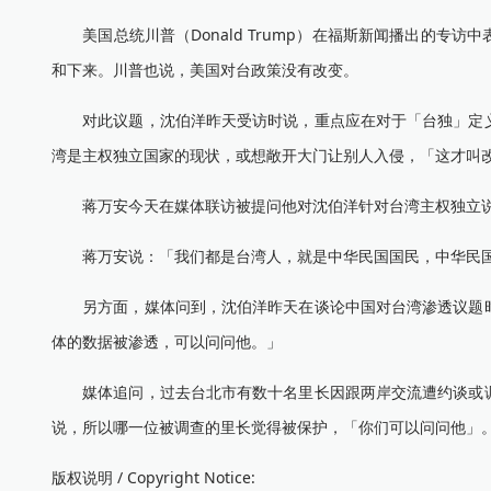
美国总统川普（Donald Trump）在福斯新闻播出的专
和下来。川普也说，美国对台政策没有改变。
对此议题，沈伯洋昨天受访时说，重点应在对于「台独」定义
湾是主权独立国家的现状，或想敞开大门让别人入侵，「这才叫
蒋万安今天在媒体联访被提问他对沈伯洋针对台湾主权独立说
蒋万安说：「我们都是台湾人，就是中华民国国民，中华民国
另方面，媒体问到，沈伯洋昨天在谈论中国对台湾渗透议题时
体的数据被渗透，可以问问他。」
媒体追问，过去台北市有数十名里长因跟两岸交流遭约谈或调
说，所以哪一位被调查的里长觉得被保护，「你们可以问问他」
版权说明 / Copyright Notice: