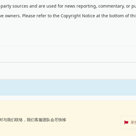
d-party sources and are used for news reporting, commentary, or pu
ve owners. Please refer to the Copyright Notice at the bottom of th
时与我们联络，我们客服团队会尽快移
举