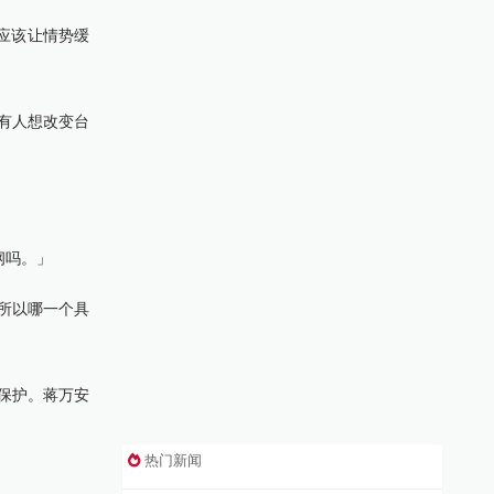
都应该让情势缓
有人想改变台
纲吗。」
所以哪一个具
保护。蒋万安
热门新闻