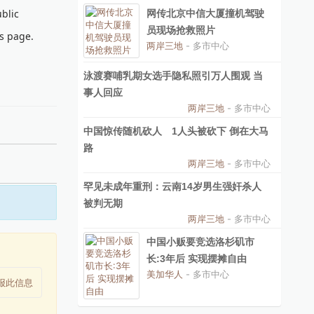
blic
网传北京中信大厦撞机驾驶
员现场抢救照片
is page.
两岸三地
- 多市中心
泳渡赛哺乳期女选手隐私照引万人围观 当
事人回应
两岸三地
- 多市中心
中国惊传随机砍人 1人头被砍下 倒在大马
路
两岸三地
- 多市中心
罕见未成年重刑：云南14岁男生强奸杀人
被判无期
两岸三地
- 多市中心
中国小贩要竞选洛杉矶市
长:3年后 实现摆摊自由
美加华人
- 多市中心
报此信息